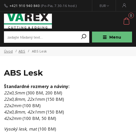
+421 910 940 840
(Po-Pia, 7.30-16 hod.)
EUR
0
Menu
Úvod
ABS
ABS Lesk
ABS Lesk
Štandardné rozmery a náviny:
22x0,5mm
(300 BM, 200 BM)
22x0,8mm, 22x1mm
(150 BM)
22x2mm
(100 BM)
42x0,8mm, 42x1mm
(150 BM)
42x2mm
(100 BM, 50 BM)
Vysoký lesk, mat
(100 BM)