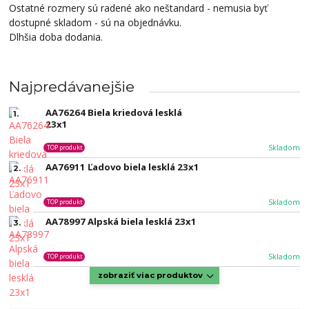
Ostatné rozmery sú radené ako neštandard - nemusia byť
dostupné skladom - sú na objednávku.
Dlhšia doba dodania.
Najpredávanejšie
AA76264 Biela kriedová lesklá
1.
23x1
Skladom
TOP produkt
AA76911 Ľadovo biela lesklá 23x1
2.
Skladom
TOP produkt
AA78997 Alpská biela lesklá 23x1
3.
Skladom
TOP produkt
zobraziť viac produktov