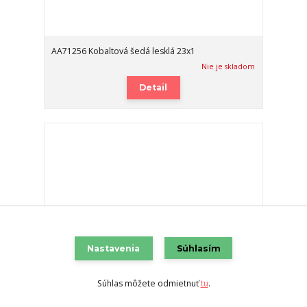
AA71256 Kobaltová šedá lesklá 23x1
Nie je skladom
Detail
Nastavenia
Súhlasím
Súhlas môžete odmietnuť
tu
.