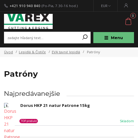
+421 910 940 840
(Po-Pia, 7.30-16 hod.)
EUR
0
Menu
Úvod
Lepidlá & Čističe
EVA tavné lepidlá
Patróny
Patróny
Najpredávanejšie
Dorus HKP 21 natur Patrone 15kg
1.
Skladom
TOP produkt