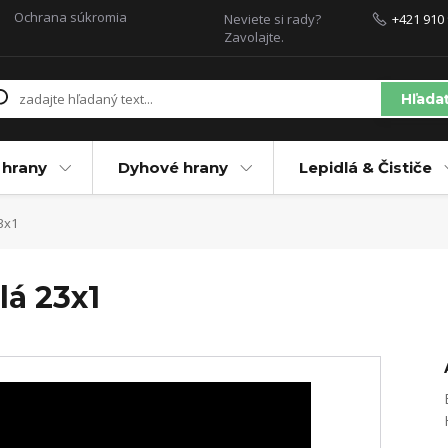
Ochrana súkromia
Neviete si rady?
+421 910 
Zavolajte.
Hľada
 hrany
Dyhové hrany
Lepidlá & Čističe
3x1
lá 23x1