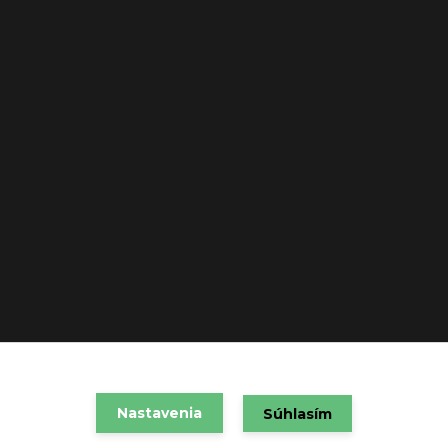
VAREX SLOVAKIA s.r.o. 2021
Nastavenia
Súhlasím
Vytvorené na
Eshop-rychlo.sk