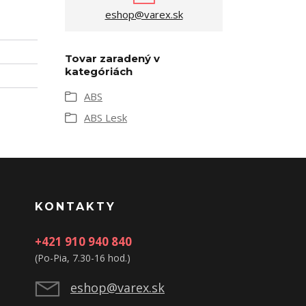
eshop@varex.sk
Tovar zaradený v
kategóriách
ABS
ABS Lesk
KONTAKTY
+421 910 940 840
(Po-Pia, 7.30-16 hod.)
eshop@varex.sk