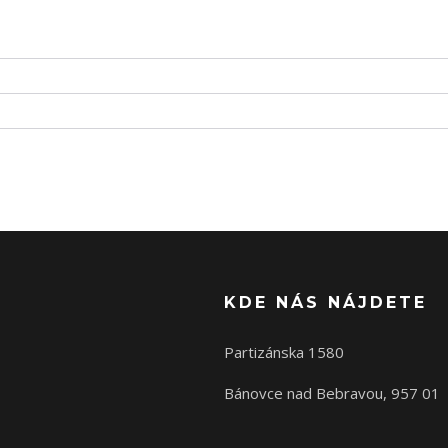
KDE NÁS NÁJDETE
Partizánska 1580
Bánovce nad Bebravou, 957 01