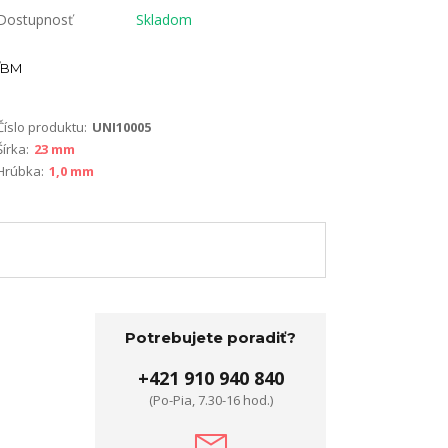
Dostupnosť
Skladom
BM
Číslo produktu:
UNI10005
Šírka:
23 mm
Hrúbka:
1,0 mm
Potrebujete poradiť?
+421 910 940 840
(Po-Pia, 7.30-16 hod.)