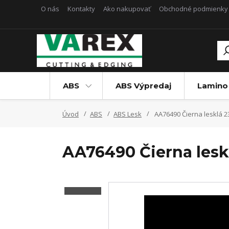
O nás
Kontakty
Ako nakupovať
Obchodné podmienky
ABS
ABS Výpredaj
Lamino
Úvod
ABS
ABS Lesk
AA76490 Čierna lesklá 2
AA76490 Čierna lesk