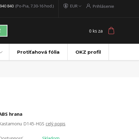
940 840
(Po-Pia, 7.30-16 hod.)
EUR
Prihlásenie
0
ks
za
ť
Protiťahová fólia
OKZ profil
ABS hrana
Kastamonu D145-HGS
celý popis
Dostupnosť
Skladom