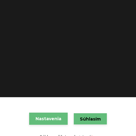
VAREX SLOVAKIA s.r.o. 2021
Nastavenia
Súhlasím
Vytvorené na
Eshop-rychlo.sk