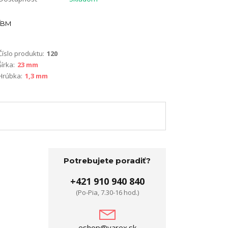
BM
Číslo produktu:
120
Šírka:
23 mm
Hrúbka:
1,3 mm
Potrebujete poradiť?
+421 910 940 840
(Po-Pia, 7.30-16 hod.)
eshop@varex.sk