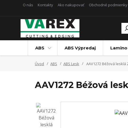
O nás
Kontakty
Ako nakupovať
Obchodné podmienky
ABS
ABS Výpredaj
Lamino
Úvod
ABS
ABS Lesk
AAV1272 Béžová lesklá 
AAV1272 Béžová leskl