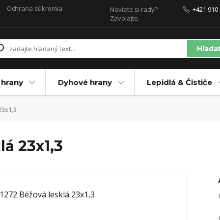
Ochrana súkromia
Neviete si rady?
+421 910 
Zavolajte.
Hľada
 hrany
Dyhové hrany
Lepidlá & Čističe
23x1,3
á 23x1,3