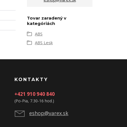
Tovar zaradený v
kategóriách
ABS
ABS Lesk
KONTAKTY
+421 910 940 840
(Po-Pia, 7.30-16 hod.)
eshop@varex.sk