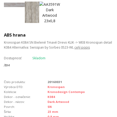
ABS hrana
Kronospan K084 SN Bielené Tmavé Drevo KLIK -> WEB Kronospan detail
K084 Alternatíva: Swisspan by Sorbes 0523-WL
celý popis
Dostupnosť
Skladom
/
BM
Číslo produktu:
20160031
Výrobca DTD:
Kronospan
Kolekcia:
Kronodesign Contempo
Dekor - označenie:
K084
Dekor - názov:
Dark Artwood
Povrch:
SN
Šírka:
23 mm
Hrúbka:
0,8 mm