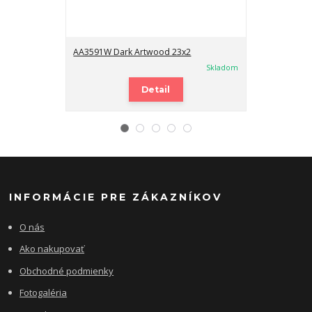
AA3591W Dark Artwood 23x2
AA3591W Dark
Skladom
Detail
INFORMÁCIE PRE ZÁKAZNÍKOV
O nás
Ako nakupovať
Obchodné podmienky
Fotogaléria