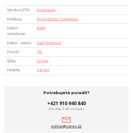
Výrobca DTD
Kronospan
Kolekcia
Kronodesign Contempo
Dekor -
K084
označenie
Dekor - názov
Dark Artwood
Povrch
SN
Šírka
23 mm
Hrúbka
0,8 mm
Potrebujete poradiť?
+421 910 940 840
(Po-Pia, 7.30-16 hod.)
eshop@varex.sk