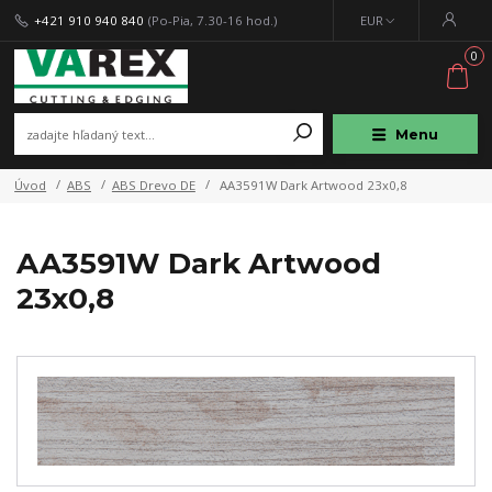
+421 910 940 840
(Po-Pia, 7.30-16 hod.)
EUR
0
Menu
Úvod
ABS
ABS Drevo DE
AA3591W Dark Artwood 23x0,8
AA3591W Dark Artwood
23x0,8