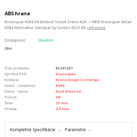
ABS hrana
Kronospan K084 SN Bielené Tmavé Drevo KLIK -> WEB Kronospan detail
K084 Alternatíva: Swisspan by Sorbes 0523-WL
celý popis
Dostupnosť
Skladom
/
BM
Číslo produktu:
BL241267
Výrobca DTD:
Kronospan
Kolekcia:
Kronodesign Contempo
Dekor - označenie:
K084
Dekor - názov:
Dark Artwood
Povrch:
SN
Šírka:
23 mm
Hrúbka:
2,0 mm
Kompletné špecifikácie
Parametre