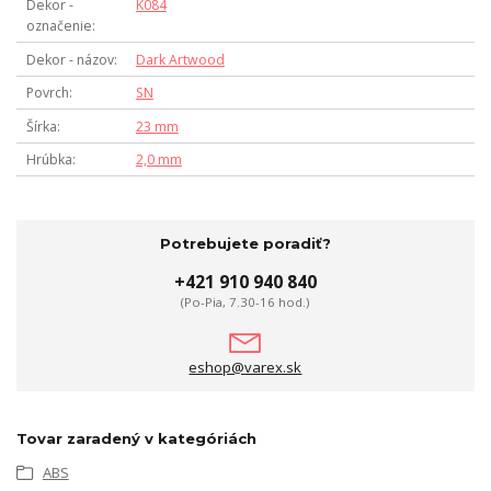
Dekor -
K084
označenie
Dekor - názov
Dark Artwood
Povrch
SN
Šírka
23 mm
Hrúbka
2,0 mm
Potrebujete poradiť?
+421 910 940 840
(Po-Pia, 7.30-16 hod.)
eshop@varex.sk
Tovar zaradený v kategóriách
ABS