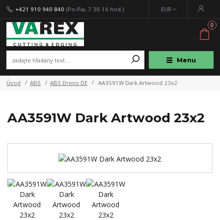
+421 910 940 840
(Po-Pia, 7.30-16 hod.)
EUR
0
Menu
Úvod
ABS
ABS Drevo DE
AA3591W Dark Artwood 23x2
AA3591W Dark Artwood 23x2