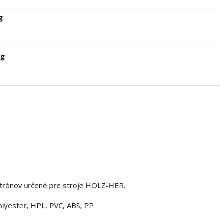
g
kg
patrónov určené pre stroje HOLZ-HER.
olyester, HPL, PVC, ABS, PP