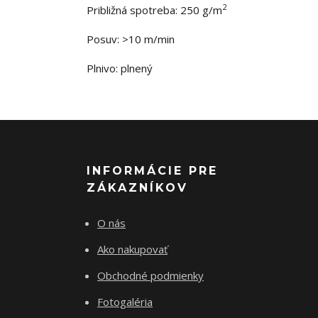
2
Približná spotreba: 250 g/m
Posuv: >10 m/min
Plnivo: plnený
INFORMÁCIE PRE
ZÁKAZNÍKOV
O nás
Ako nakupovať
Obchodné podmienky
Fotogaléria