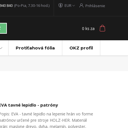
940 840
(Po-Pia, 7.30-16 hod.)
EUR
Prihlásenie
0
ks
za
ť
Protiťahová fólia
OKZ profil
EVA tavné lepidlo - patróny
Popis: EVA - tavné lepidlo na lepenie hrán vo forme
patrónov určené pre stroje HOLZ-HER. Materiál
hrán: masívne drevo, dyha, melamín, polyester,