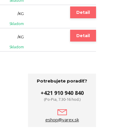
Skladom
Detail
/
KG
Skladom
Detail
/
KG
Skladom
Potrebujete poradiť?
+421 910 940 840
(Po-Pia, 7.30-16 hod.)
eshop@varex.sk