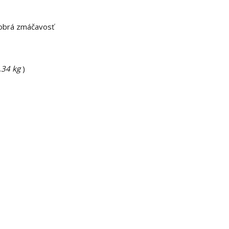
 dobrá zmáčavosť
,34 kg
)