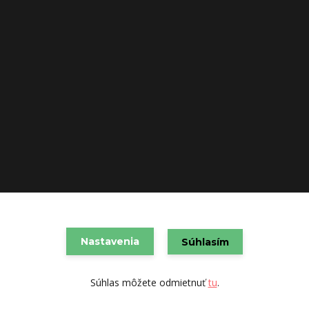
VAREX SLOVAKIA s.r.o. 2021
Nastavenia
Súhlasím
Vytvorené na
Eshop-rychlo.sk
Súhlas môžete odmietnuť
tu
.