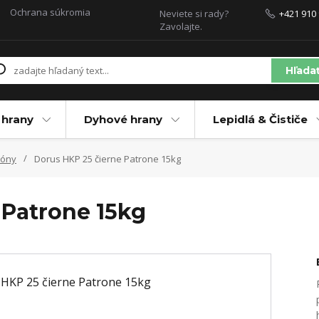
Ochrana súkromia
Neviete si rady?
+421 910 
Zavolajte.
Hľada
 hrany
Dyhové hrany
Lepidlá & Čističe
róny
Dorus HKP 25 čierne Patrone 15kg
 Patrone 15kg