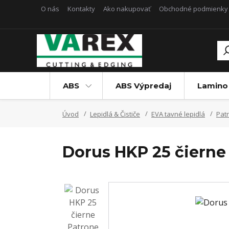
O nás
Kontakty
Ako nakupovať
Obchodné podmienky
ABS
ABS Výpredaj
Lamino
Úvod
Lepidlá & Čističe
EVA tavné lepidlá
Pat
Dorus HKP 25 čierne