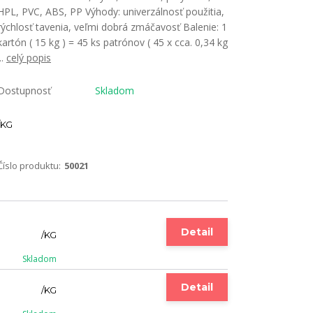
HPL, PVC, ABS, PP Výhody: univerzálnosť použitia,
rýchlosť tavenia, veľmi dobrá zmáčavosť Balenie: 1
kartón ( 15 kg ) = 45 ks patrónov ( 45 x cca. 0,34 kg
...
celý popis
Dostupnosť
Skladom
KG
Číslo produktu:
50021
Detail
/
KG
Skladom
Detail
/
KG