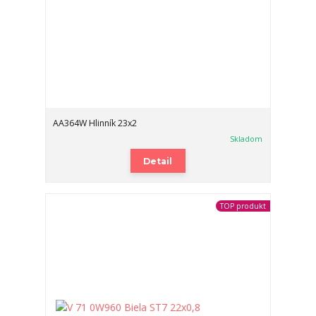
AA364W Hlinník 23x2
Skladom
Detail
TOP produkt