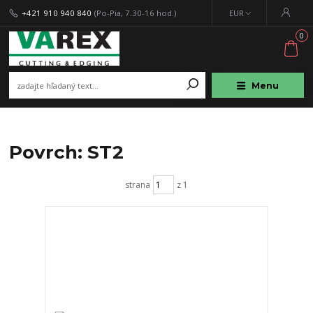
+421 910 940 840
(Po-Pia, 7.30-16 hod.)
EUR
0
Menu
Povrch: ST2
strana
z 1