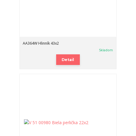
AA364W Hlinník 43x2
Skladom
Detail