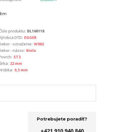
bm
Číslo produktu:
BL160118
Výrobca DTD:
EGGER
Dekor - označenie:
W962
Dekor - názov:
Biela
Povrch:
ST2
Šírka:
22 mm
Hrúbka:
0,5 mm
Potrebujete poradiť?
+421 910 940 840