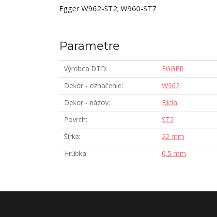
Egger W962-ST2; W960-ST7
Parametre
Výrobca DTD
EGGER
Dekor - označenie
W962
Dekor - názov
Biela
Povrch
ST2
Šírka
22 mm
Hrúbka
0,5 mm