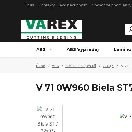
O nás
Kontakty
Ako nakupovať
Obchodné podmienky
ABS
ABS Výpredaj
Lamino
Úvod
ABS
ABS BIELA špeciál
22x0,5
V 71 0
V 71 0W960 Biela ST