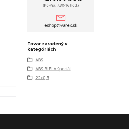
(Po-Pia, 7.30-16 hod.)
eshop@varex.sk
Tovar zaradený v
kategóriách
ABS
ABS BIELA špeciál
22x0,5