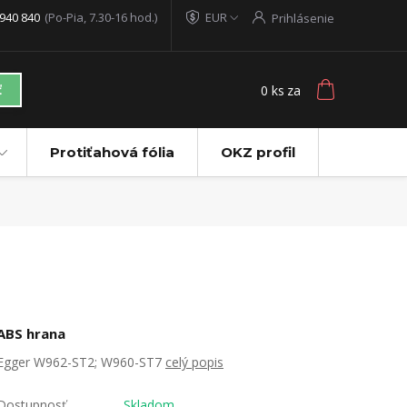
940 840
(Po-Pia, 7.30-16 hod.)
EUR
Prihlásenie
0
ks
za
ť
Protiťahová fólia
OKZ profil
ABS hrana
Egger W962-ST2; W960-ST7
celý popis
Dostupnosť
Skladom