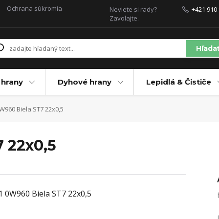
Ochrana súkromia
Neviete si rady?
+421 910 
Zavolajte.
Hľada
 hrany
Dyhové hrany
Lepidlá & Čističe
W960 Biela ST7 22x0,5
7 22x0,5