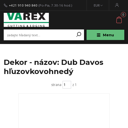
+421 910 940 840
(Po-Pia, 7.30-16 hod.)
EUR
0
Menu
Dekor - názov: Dub Davos
hľuzovkovohnedý
strana
z 1