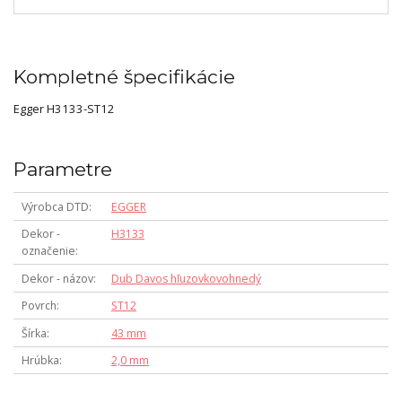
Kompletné špecifikácie
Egger H3133-ST12
Parametre
Výrobca DTD
EGGER
Dekor -
H3133
označenie
Dekor - názov
Dub Davos hľuzovkovohnedý
Povrch
ST12
Šírka
43 mm
Hrúbka
2,0 mm