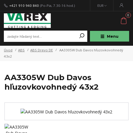
+421 910 940 840
(Po-Pia, 7.30-16 hod.)
EUR
0
Menu
Úvod
ABS
ABS Drevo DE
AA3305W Dub Davos hľuzovkovohnedý
43x2
AA3305W Dub Davos
hľuzovkovohnedý 43x2