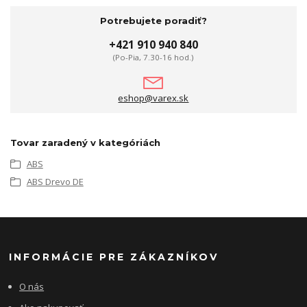
Potrebujete poradiť?
+421 910 940 840
(Po-Pia, 7.30-16 hod.)
eshop@varex.sk
Tovar zaradený v kategóriách
ABS
ABS Drevo DE
INFORMÁCIE PRE ZÁKAZNÍKOV
O nás