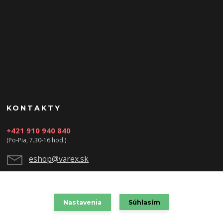
KONTAKTY
+421 910 940 840
(Po-Pia, 7.30-16 hod.)
eshop@varex.sk
Nastavenia
Súhlasím
VAREX SLOVAKIA s.r.o. 2021