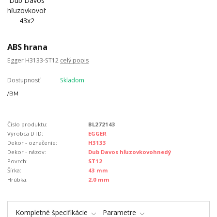
ABS hrana
Egger H3133-ST12
celý popis
Dostupnosť
Skladom
/
BM
Číslo produktu:
BL272143
Výrobca DTD:
EGGER
Dekor - označenie:
H3133
Dekor - názov:
Dub Davos hľuzovkovohnedý
Povrch:
ST12
Šírka:
43 mm
Hrúbka:
2,0 mm
Kompletné špecifikácie
Parametre