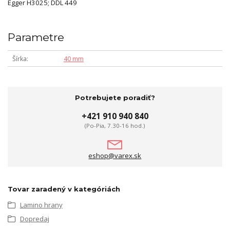
Egger H3025; DDL 449
Parametre
Šírka
40 mm
Potrebujete poradiť?
+421 910 940 840
(Po-Pia, 7.30-16 hod.)
eshop@varex.sk
Tovar zaradený v kategóriách
Lamino hrany
Dopredaj