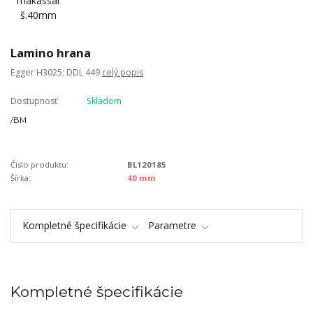
Lamino hrana
Egger H3025; DDL 449
celý popis
Dostupnosť
Skladom
/
BM
Číslo produktu:
BL120185
Šírka:
40 mm
Kompletné špecifikácie
Parametre
Kompletné špecifikácie