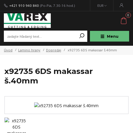
+421 910 940 840
(Po-Pia, 7.30-16 hod.)
EUR
0
Menu
Úvod
Lamino hrany
Dopredaj
x92735 6DS makassar š.40mm
x92735 6DS makassar
š.40mm