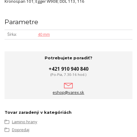
Kronospan 101; Egger W908; DDL 113, 116
Parametre
Šírka
40 mm
Potrebujete poradiť?
+421 910 940 840
(Po-Pia, 7.30-16 hod.)
eshop@varex.sk
Tovar zaradený v kategóriách
Lamino hrany
Dopredaj