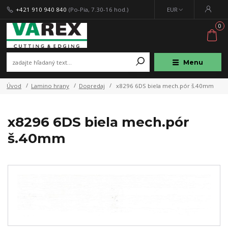
+421 910 940 840
(Po-Pia, 7.30-16 hod.)
EUR
0
Menu
Úvod
Lamino hrany
Dopredaj
x8296 6DS biela mech.pór š.40mm
x8296 6DS biela mech.pór
š.40mm