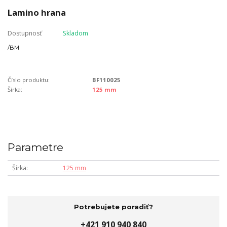
Lamino hrana
Dostupnosť
Skladom
/
BM
Číslo produktu:
BF110025
Šírka:
125 mm
Parametre
Šírka
125 mm
Potrebujete poradiť?
+421 910 940 840