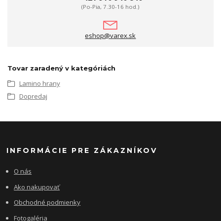
(Po-Pia, 7.30-16 hod.)
eshop@varex.sk
Tovar zaradený v kategóriách
Lamino hrany
Dopredaj
INFORMÁCIE PRE ZÁKAZNÍKOV
O nás
Ako nakupovať
Obchodné podmienky
Fotogaléria