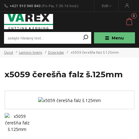
+421 910 940 840
(Po-Pia, 7.30-16 hod.)
EUR
0
Menu
Úvod
Lamino hrany
Dopredaj
x5059 čerešňa falz š.125mm
x5059 čerešňa falz š.125mm