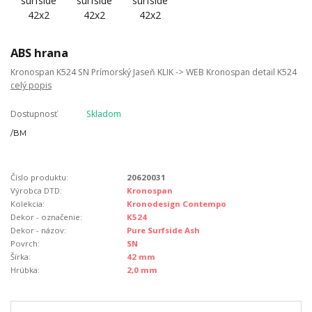
ABS hrana
Kronospan K524 SN Prímorský Jaseň KLIK -> WEB Kronospan detail K524
celý popis
Dostupnosť
Skladom
/
BM
Číslo produktu:
20620031
Výrobca DTD:
Kronospan
Kolekcia:
Kronodesign Contempo
Dekor - označenie:
K524
Dekor - názov:
Pure Surfside Ash
Povrch:
SN
Šírka:
42 mm
Hrúbka:
2,0 mm