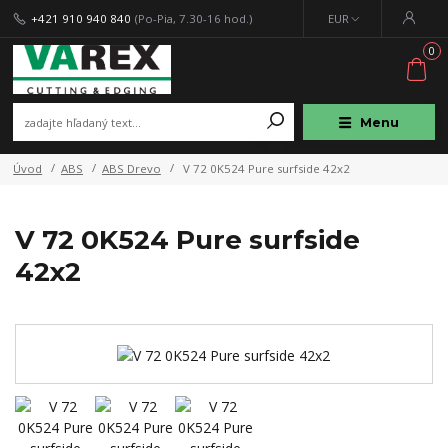
+421 910 940 840
(Po-Pia, 7.30-16 hod.)
EUR
0
Menu
Úvod
ABS
ABS Drevo
V 72 0K524 Pure surfside 42x2
V 72 0K524 Pure surfside
42x2