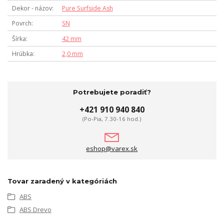
Dekor - názov
Pure Surfside Ash
Povrch
SN
Šírka
42 mm
Hrúbka
2,0 mm
Potrebujete poradiť?
+421 910 940 840
(Po-Pia, 7.30-16 hod.)
eshop@varex.sk
Tovar zaradený v kategóriách
ABS
ABS Drevo