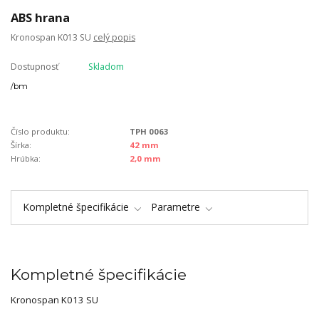
ABS hrana
Kronospan K013 SU
celý popis
Dostupnosť
Skladom
/
bm
Číslo produktu:
TPH 0063
Šírka:
42 mm
Hrúbka:
2,0 mm
Kompletné špecifikácie
Parametre
Kompletné špecifikácie
Kronospan K013 SU