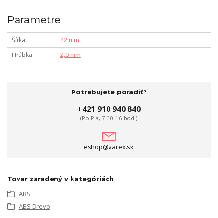
Parametre
Šírka
42 mm
Hrúbka
2,0 mm
Potrebujete poradiť?
+421 910 940 840
(Po-Pia, 7.30-16 hod.)
eshop@varex.sk
Tovar zaradený v kategóriách
ABS
ABS Drevo