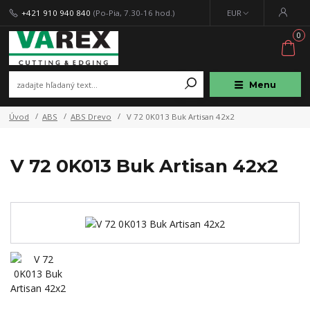
+421 910 940 840
(Po-Pia, 7.30-16 hod.)
EUR
0
Menu
Úvod
ABS
ABS Drevo
V 72 0K013 Buk Artisan 42x2
V 72 0K013 Buk Artisan 42x2