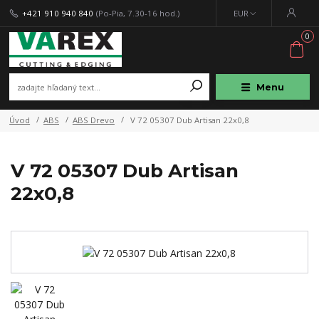
+421 910 940 840
(Po-Pia, 7.30-16 hod.)
EUR
0
Menu
Úvod
ABS
ABS Drevo
V 72 05307 Dub Artisan 22x0,8
V 72 05307 Dub Artisan
22x0,8