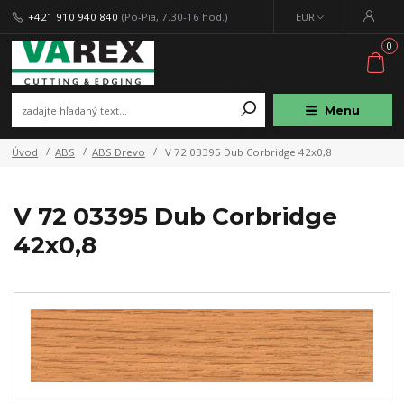
+421 910 940 840
(Po-Pia, 7.30-16 hod.)
EUR
0
Menu
Úvod
ABS
ABS Drevo
V 72 03395 Dub Corbridge 42x0,8
V 72 03395 Dub Corbridge
42x0,8