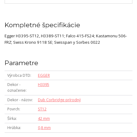
Kompletné špecifikácie
Egger H3395-ST12, H3389-ST11; Falco 415-FS24; Kastamonu 506-
FRZ; Swiss Krono 9118 SE; Swisspan y Sorbes 0022
Parametre
Výrobca DTD
EGGER
Dekor -
H3395
označenie
Dekor - názov
Dub Corbridge prírodný
Povrch
ST12
Šírka
42 mm
Hrúbka
0,8 mm