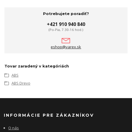
Potrebujete poradiť?
+421 910 940 840
(Po-Pia, 7.30-16 hod.)
eshop@varex.sk
Tovar zaradený v kategóriách
ABS
ABS Drevo
INFORMÁCIE PRE ZÁKAZNÍKOV
O nás