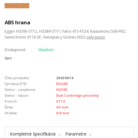
ABS hrana
Egger H3395-ST12, H3389-ST11; Falco 415-FS24; Kastamonu 506-FRZ;
Swiss Krono 9118 SE; Swisspan y Sorbes 0022
celý popis
Dostupnosť
Skladom
/
bm
Číslo produktu:
20430014
Výrobca DTD:
EGGER
Dekor - označenie:
H3395
Dekor - názov:
Dub Corbridge prírodný
Povrch:
ST12
Šírka:
42 mm
Hrúbka:
0,8 mm
Kompletné špecifikácie
Parametre