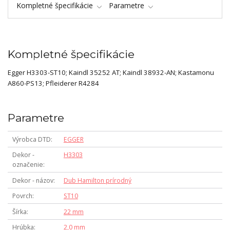
Kompletné špecifikácie
Parametre
Kompletné špecifikácie
Egger H3303-ST10; Kaindl 35252 AT; Kaindl 38932-AN; Kastamonu
A860-PS13; Pfleiderer R4284
Parametre
Výrobca DTD
EGGER
Dekor -
H3303
označenie
Dekor - názov
Dub Hamilton prírodný
Povrch
ST10
Šírka
22 mm
Hrúbka
2,0 mm