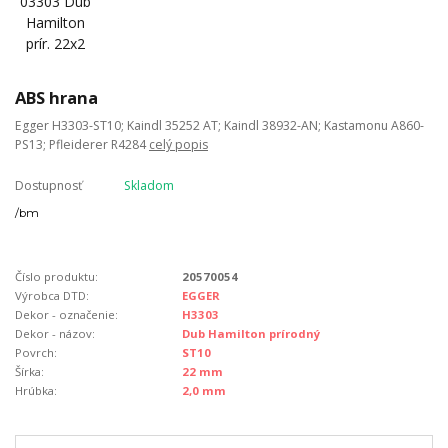
ABS hrana
Egger H3303-ST10; Kaindl 35252 AT; Kaindl 38932-AN; Kastamonu A860-
PS13; Pfleiderer R4284
celý popis
Dostupnosť
Skladom
/
bm
Číslo produktu:
20570054
Výrobca DTD:
EGGER
Dekor - označenie:
H3303
Dekor - názov:
Dub Hamilton prírodný
Povrch:
ST10
Šírka:
22 mm
Hrúbka:
2,0 mm