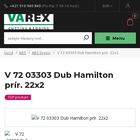
+421 910 940 840
(Po-Pia, 7.30-16 hod.)
EUR
0
Menu
Úvod
ABS
ABS Drevo
V 72 03303 Dub Hamilton prír. 22x2
V 72 03303 Dub Hamilton
prír. 22x2
TOP produkt