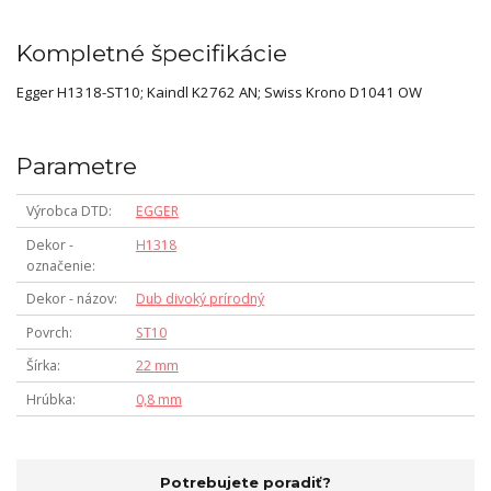
Kompletné špecifikácie
Egger H1318-ST10; Kaindl K2762 AN; Swiss Krono D1041 OW
Parametre
Výrobca DTD
EGGER
Dekor -
H1318
označenie
Dekor - názov
Dub divoký prírodný
Povrch
ST10
Šírka
22 mm
Hrúbka
0,8 mm
Potrebujete poradiť?