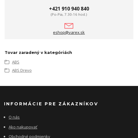
+421 910 940 840
(Po-Pia, 7.30-16 hod.)
eshop@varex.sk
Tovar zaradený v kategóriách
ABS
ABS Drevo
INFORMÁCIE PRE ZÁKAZNÍKOV
O nás
Ako nakupovať
Obchodné podmienky