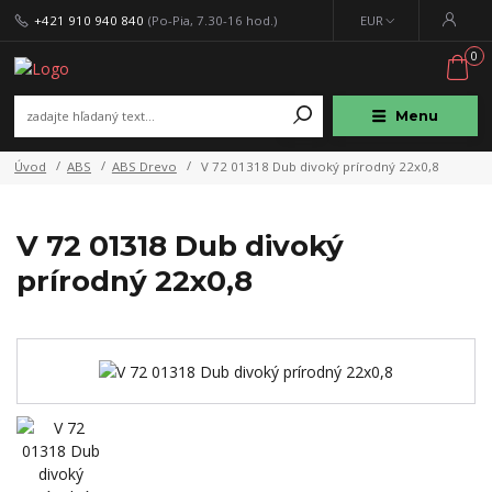
+421 910 940 840
(Po-Pia, 7.30-16 hod.)
EUR
0
Menu
Úvod
ABS
ABS Drevo
V 72 01318 Dub divoký prírodný 22x0,8
V 72 01318 Dub divoký
prírodný 22x0,8