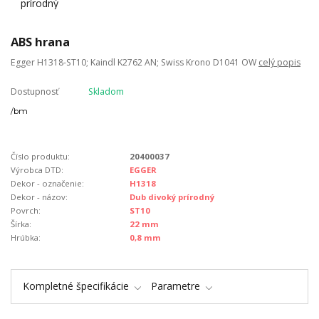
ABS hrana
Egger H1318-ST10; Kaindl K2762 AN; Swiss Krono D1041 OW
celý popis
Dostupnosť
Skladom
/
bm
Číslo produktu:
20400037
Výrobca DTD:
EGGER
Dekor - označenie:
H1318
Dekor - názov:
Dub divoký prírodný
Povrch:
ST10
Šírka:
22 mm
Hrúbka:
0,8 mm
Kompletné špecifikácie
Parametre