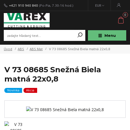
+421 910 940 840
(Po-Pia, 7.30-16 hod.)
EUR
0
Menu
Úvod
ABS
ABS Mat
V 73 08685 Snežná Biela matná 22x0,8
V 73 08685 Snežná Biela
matná 22x0,8
Novinka
Akcia