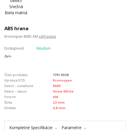
ABS hrana
Kronospan 8685 AM
celý popis
Dostupnosť
Skladom
/
bm
Číslo produktu:
TPH 0028
Výrobca DTD:
Kronospan
Dekor - označenie:
8685
Dekor - názov:
Snow White
Povrch:
AM
Šírka:
22 mm
Hrúbka:
0,8 mm
Kompletné špecifikácie
Parametre