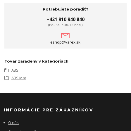
Potrebujete poradiť?
+421 910 940 840
(Po-Pia, 7.30-16 hod.)
eshop@varex.sk
Tovar zaradený v kategóriách
ABS
ABS Mat
INFORMÁCIE PRE ZÁKAZNÍKOV
O nás