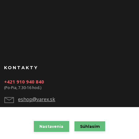
KONTAKTY
+421 910 940 840
(Po-Pia, 7.30-16 hod.)
eshop@varex.sk
Nastavenia
Súhlasím
VAREX SLOVAKIA s.r.o. 2021