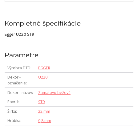
Kompletné špecifikácie
Egger U220 ST9
Parametre
Výrobca DTD
EGGER
Dekor -
U220
označenie
Dekor - názov
Zamatovo béžová
Povrch
ST9
Šírka
22 mm
Hrúbka
0,8 mm