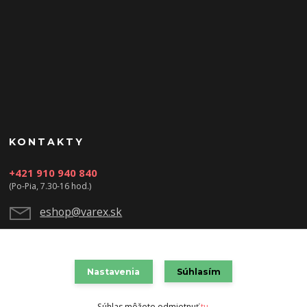
KONTAKTY
+421 910 940 840
(Po-Pia, 7.30-16 hod.)
eshop@varex.sk
Nastavenia
Súhlasím
VAREX SLOVAKIA s.r.o. 2021
Súhlas môžete odmietnuť
tu
.