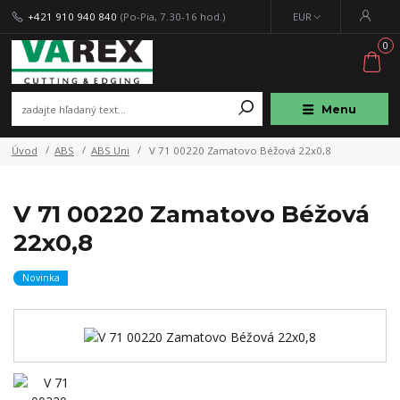
+421 910 940 840
(Po-Pia, 7.30-16 hod.)
EUR
0
Menu
Úvod
ABS
ABS Uni
V 71 00220 Zamatovo Béžová 22x0,8
V 71 00220 Zamatovo Béžová
22x0,8
Novinka