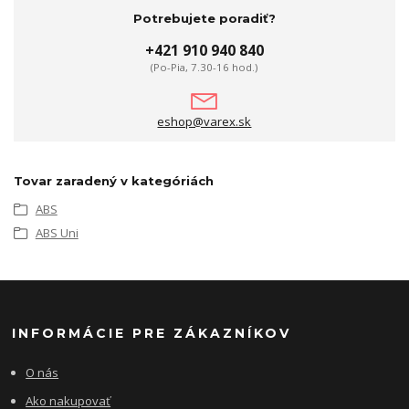
Potrebujete poradiť?
+421 910 940 840
(Po-Pia, 7.30-16 hod.)
eshop@varex.sk
Tovar zaradený v kategóriách
ABS
ABS Uni
INFORMÁCIE PRE ZÁKAZNÍKOV
O nás
Ako nakupovať