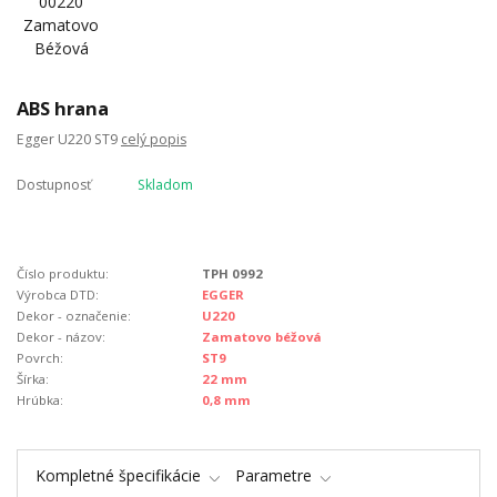
ABS hrana
Egger U220 ST9
celý popis
Dostupnosť
Skladom
Číslo produktu:
TPH 0992
Výrobca DTD:
EGGER
Dekor - označenie:
U220
Dekor - názov:
Zamatovo béžová
Povrch:
ST9
Šírka:
22 mm
Hrúbka:
0,8 mm
Kompletné špecifikácie
Parametre