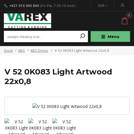
+421 910 940 840
(Po-Pia, 7.30-16 hod.)
EUR
0
Menu
Úvod
ABS
ABS Drevo
V 52 0K083 Light Artwood 22x0,8
V 52 0K083 Light Artwood
22x0,8