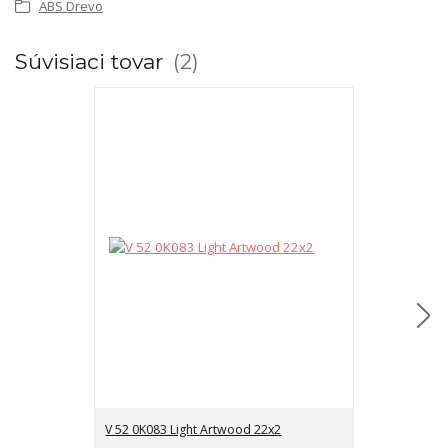
ABS Drevo
Súvisiaci tovar
2
V 52 0K083 Light Artwood 22x2
V 52 0K083 Li