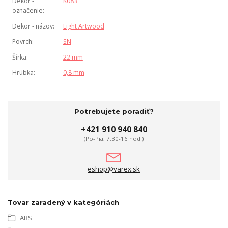
Dekor -
K083
označenie
Dekor - názov
Light Artwood
Povrch
SN
Šírka
22 mm
Hrúbka
0,8 mm
Potrebujete poradiť?
+421 910 940 840
(Po-Pia, 7.30-16 hod.)
eshop@varex.sk
Tovar zaradený v kategóriách
ABS