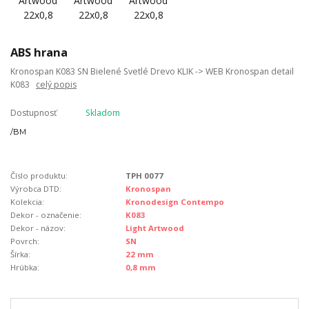
ABS hrana
Kronospan K083 SN Bielené Svetlé Drevo KLIK -> WEB Kronospan detail
K083
celý popis
Dostupnosť
Skladom
/
BM
Číslo produktu:
TPH 0077
Výrobca DTD:
Kronospan
Kolekcia:
Kronodesign Contempo
Dekor - označenie:
K083
Dekor - názov:
Light Artwood
Povrch:
SN
Šírka:
22 mm
Hrúbka:
0,8 mm