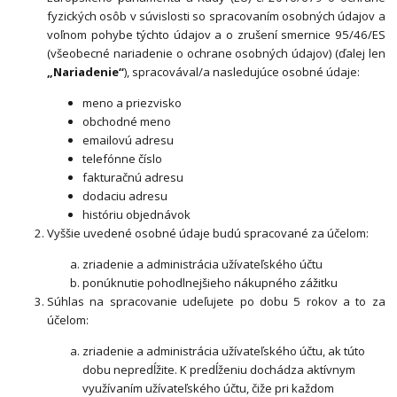
fyzických osôb v súvislosti so spracovaním osobných údajov a
voľnom pohybe týchto údajov a o zrušení smernice 95/46/ES
(všeobecné nariadenie o ochrane osobných údajov) (ďalej len
„Nariadenie“
), spracovával/a nasledujúce osobné údaje:
meno a priezvisko
obchodné meno
emailovú adresu
telefónne číslo
fakturačnú adresu
dodaciu adresu
históriu objednávok
Vyššie uvedené osobné údaje budú spracované za účelom:
zriadenie a administrácia užívateľského účtu
ponúknutie pohodlnejšieho nákupného zážitku
Súhlas na spracovanie udeľujete po dobu
5 rokov
a to za
účelom:
zriadenie a administrácia užívateľského účtu, ak túto
dobu nepredĺžite. K predĺženiu dochádza aktívnym
využívaním užívateľského účtu, čiže pri každom