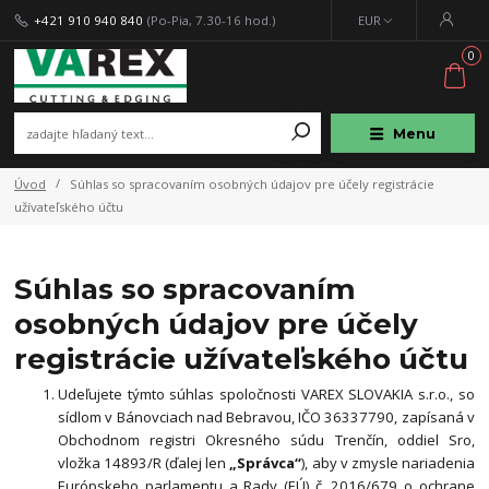
+421 910 940 840
(Po-Pia, 7.30-16 hod.)
EUR
0
Menu
Úvod
Súhlas so spracovaním osobných údajov pre účely registrácie
užívateľského účtu
Súhlas so spracovaním
osobných údajov pre účely
registrácie užívateľského účtu
Udeľujete týmto súhlas spoločnosti VAREX SLOVAKIA s.r.o., so
sídlom v Bánovciach nad Bebravou, IČO 36337790, zapísaná v
Obchodnom registri Okresného súdu Trenčín, oddiel Sro,
vložka 14893/R
(ďalej len
„Správca“
), aby v zmysle nariadenia
Európskeho parlamentu a Rady (EÚ) č. 2016/679 o ochrane