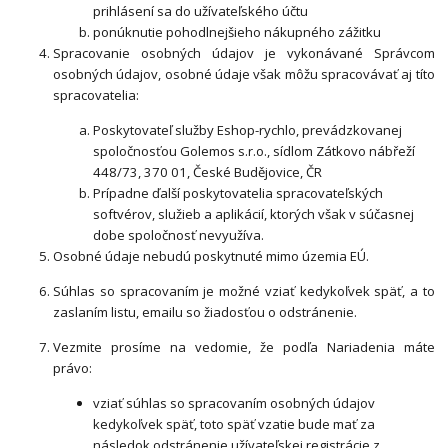
prihlásení sa do užívateľského účtu
ponúknutie pohodlnejšieho nákupného zážitku
Spracovanie osobných údajov je vykonávané Správcom
osobných údajov, osobné údaje však môžu spracovávať aj títo
spracovatelia:
Poskytovateľ služby Eshop-rychlo, prevádzkovanej
spoločnosťou Golemos s.r.o., sídlom Zátkovo nábřeží
448/73, 370 01, České Budějovice, ČR
Prípadne ďalší poskytovatelia spracovateľských
softvérov, služieb a aplikácií, ktorých však v súčasnej
dobe spoločnosť nevyužíva.
Osobné údaje
nebudú
poskytnuté mimo územia EÚ.
Súhlas so spracovaním je možné vziať kedykoľvek späť, a to
zaslaním listu, emailu so žiadosťou o odstránenie.
Vezmite prosíme na vedomie, že podľa Nariadenia máte
právo:
vziať súhlas so spracovaním osobných údajov
kedykoľvek späť, toto späť vzatie bude mať za
následok
odstránenie užívateľskej registrácie z