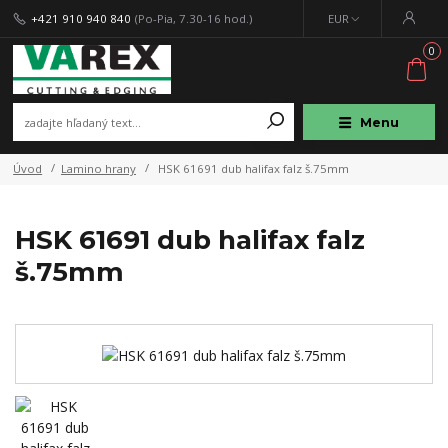
+421 910 940 840
(Po-Pia, 7.30-16 hod.)
EUR
0
Menu
Úvod
Lamino hrany
HSK 61691 dub halifax falz š.75mm
HSK 61691 dub halifax falz
š.75mm