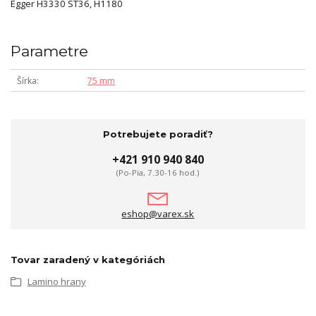
Egger H3330 ST36, H1180
Parametre
Šírka
75 mm
Potrebujete poradiť?
+421 910 940 840
(Po-Pia, 7.30-16 hod.)
eshop@varex.sk
Tovar zaradený v kategóriách
Lamino hrany