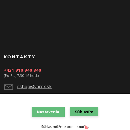
KONTAKTY
+421 910 940 840
(Po-Pia, 7.30-16 hod.)
eshop@varex.sk
Nastavenia
Súhlasím
VAREX SLOVAKIA s.r.o. 2021
Súhlas môžete odmietnuť
tu
.
Vytvorené na
Eshop-rychlo.sk