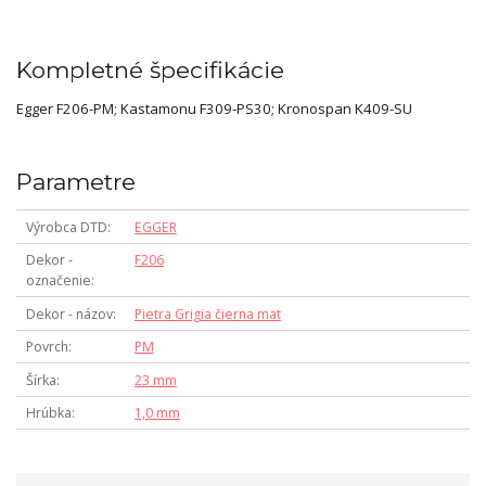
Kompletné špecifikácie
Egger F206-PM; Kastamonu F309-PS30; Kronospan K409-SU
Parametre
Výrobca DTD
EGGER
Dekor -
F206
označenie
Dekor - názov
Pietra Grigia čierna mat
Povrch
PM
Šírka
23 mm
Hrúbka
1,0 mm