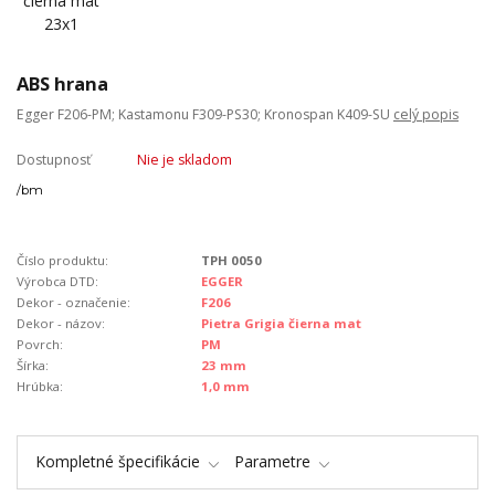
ABS hrana
Egger F206-PM; Kastamonu F309-PS30; Kronospan K409-SU
celý popis
Dostupnosť
Nie je skladom
/
bm
Číslo produktu:
TPH 0050
Výrobca DTD:
EGGER
Dekor - označenie:
F206
Dekor - názov:
Pietra Grigia čierna mat
Povrch:
PM
Šírka:
23 mm
Hrúbka:
1,0 mm
Kompletné špecifikácie
Parametre