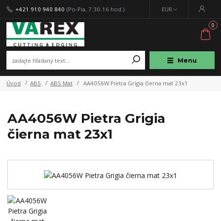
+421 910 940 840
(Po-Pia, 7.30-16 hod.)
EUR
0
Menu
Úvod
ABS
ABS Mat
AA4056W Pietra Grigia čierna mat 23x1
AA4056W Pietra Grigia
čierna mat 23x1