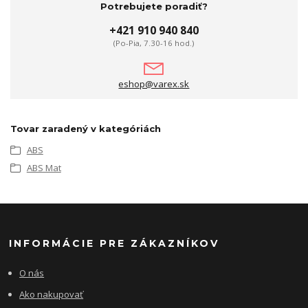
Potrebujete poradiť?
+421 910 940 840
(Po-Pia, 7.30-16 hod.)
eshop@varex.sk
Tovar zaradený v kategóriách
ABS
ABS Mat
INFORMÁCIE PRE ZÁKAZNÍKOV
O nás
Ako nakupovať