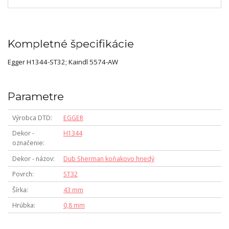
Kompletné špecifikácie
Egger H1344-ST32; Kaindl 5574-AW
Parametre
Výrobca DTD
EGGER
Dekor -
H1344
označenie
Dekor - názov
Dub Sherman koňakovo hnedý
Povrch
ST32
Šírka
43 mm
Hrúbka
0,8 mm