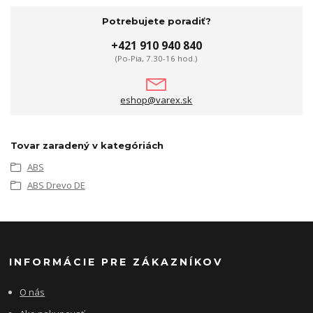
Potrebujete poradiť?
+421 910 940 840
(Po-Pia, 7.30-16 hod.)
eshop@varex.sk
Tovar zaradený v kategóriách
ABS
ABS Drevo DE
INFORMÁCIE PRE ZÁKAZNÍKOV
O nás