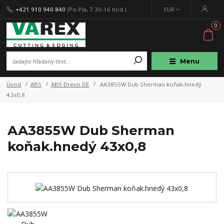
+421 910 940 840
(Po-Pia, 7.30-16 hod.)
EUR
0
Menu
Úvod
ABS
ABS Drevo DE
AA3855W Dub Sherman koňak.hnedý
43x0,8
AA3855W Dub Sherman
koňak.hnedý 43x0,8