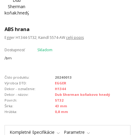
ABS hrana
Egger H1344-ST32; Kaindl 5574-AW
celý popis
Dostupnosť
Skladom
/
bm
Číslo produktu:
20240013
Výrobca DTD:
EGGER
Dekor - označenie:
H1344
Dekor - názov:
Dub Sherman koňakovo hnedý
Povrch:
ST32
Šírka:
43 mm
Hrúbka:
0,8 mm
Kompletné špecifikácie
Parametre