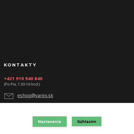
KONTAKTY
+421 910 940 840
(Po-Pia, 7.30-16 hod.)
eshop@varex.sk
Nastavenia
Súhlasím
VAREX SLOVAKIA s.r.o. 2021