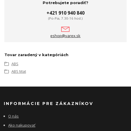
Potrebujete poradiť?
+421 910 940 840
(Po-Pia, 7.30-16 hod.)
eshop@varex.sk
Tovar zaradený v kategóriách
ABS
ABS Mat
INFORMÁCIE PRE ZÁKAZNÍKOV
O nás
Ako nakupovať