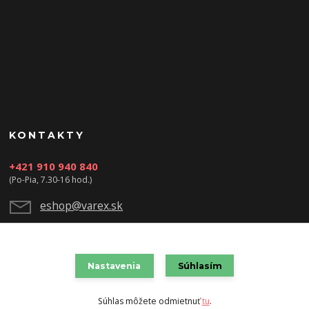
KONTAKTY
+421 910 940 840
(Po-Pia, 7.30-16 hod.)
eshop@varex.sk
Nastavenia
Súhlasím
VAREX SLOVAKIA s.r.o. 2021
Súhlas môžete odmietnuť
tu
.
Vytvorené na
Eshop-rychlo.sk