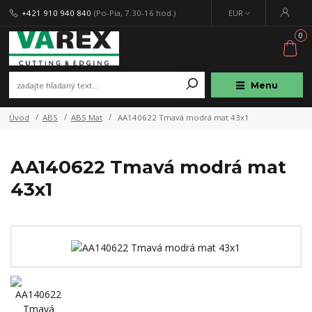
+421 910 940 840
(Po-Pia, 7.30-16 hod.)
EUR
0
Menu
Úvod
ABS
ABS Mat
AA140622 Tmavá modrá mat 43x1
AA140622 Tmavá modrá mat
43x1