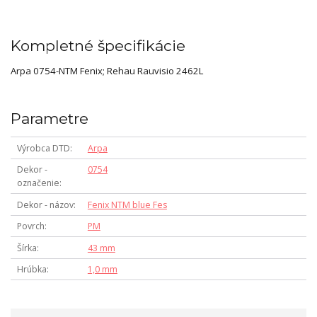
Kompletné špecifikácie
Arpa 0754-NTM Fenix; Rehau Rauvisio 2462L
Parametre
Výrobca DTD
Arpa
Dekor -
0754
označenie
Dekor - názov
Fenix NTM blue Fes
Povrch
PM
Šírka
43 mm
Hrúbka
1,0 mm