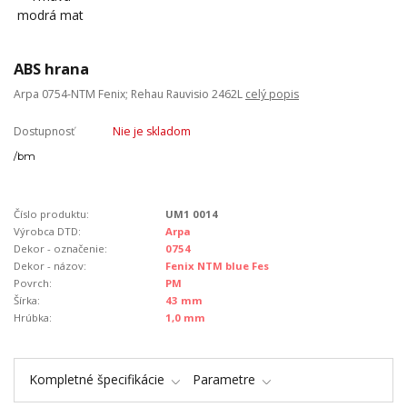
ABS hrana
Arpa 0754-NTM Fenix; Rehau Rauvisio 2462L
celý popis
Dostupnosť
Nie je skladom
/
bm
Číslo produktu:
UM1 0014
Výrobca DTD:
Arpa
Dekor - označenie:
0754
Dekor - názov:
Fenix NTM blue Fes
Povrch:
PM
Šírka:
43 mm
Hrúbka:
1,0 mm
Kompletné špecifikácie
Parametre