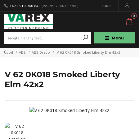
+421 910 940 840
(Po-Pia, 7.30-16 hod.)
EUR
0
Menu
Úvod
ABS
ABS Drevo
V 62 0K018 Smoked Liberty Elm 42x2
V 62 0K018 Smoked Liberty
Elm 42x2