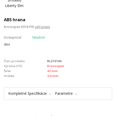
ABS hrana
Kronospan K018-PW
celý popis
Dostupnosť
Skladom
/
BM
Číslo produktu:
BL272166
Výrobca DTD:
Kronospan
Šírka:
42 mm
Hrúbka:
2,0 mm
Kompletné špecifikácie
Parametre