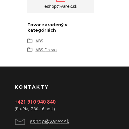
eshop@varex.sk
Tovar zaradený v
kategóriách
ABS
ABS Drevo
KONTAKTY
+421 910 940 840
(Po-Pia, 7.30-16 hod.)
eshop@varex.sk