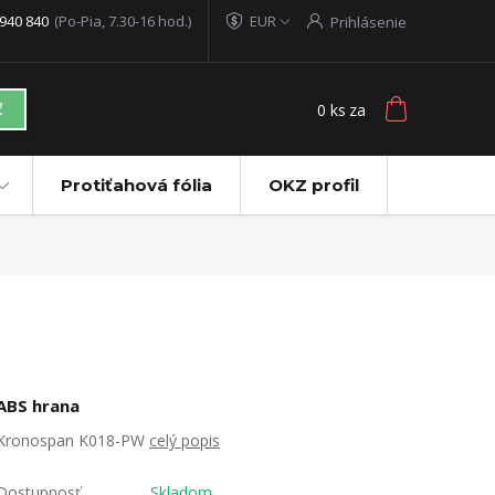
940 840
(Po-Pia, 7.30-16 hod.)
EUR
Prihlásenie
0
ks
za
ť
Protiťahová fólia
OKZ profil
ABS hrana
Kronospan K018-PW
celý popis
Dostupnosť
Skladom