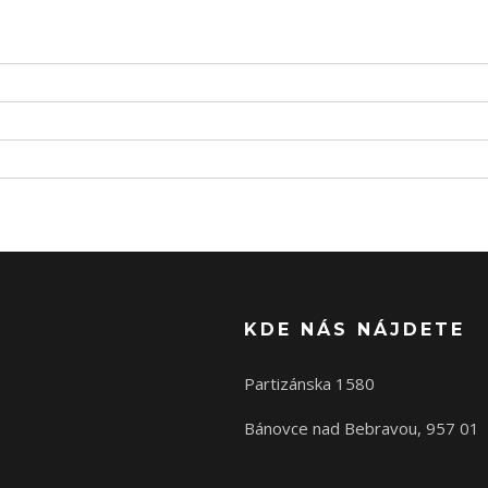
KDE NÁS NÁJDETE
Partizánska 1580
Bánovce nad Bebravou, 957 01