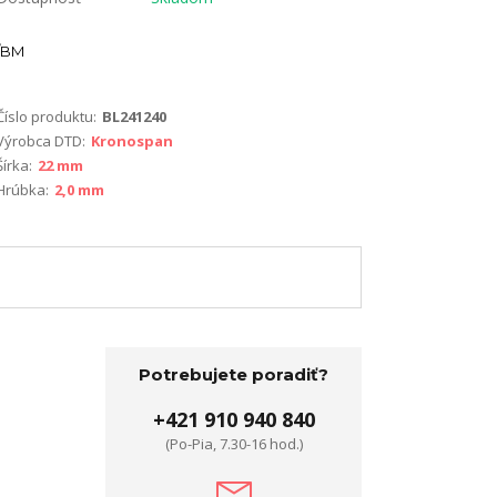
BM
Číslo produktu:
BL241240
Výrobca DTD:
Kronospan
Šírka:
22 mm
Hrúbka:
2,0 mm
Potrebujete poradiť?
+421 910 940 840
(Po-Pia, 7.30-16 hod.)