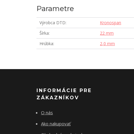
Parametre
Výrobca DTD
Kronospan
Šírka
22 mm
Hrúbka
2,0 mm
INFORMÁCIE PRE
ZÁKAZNÍKOV
O nás
Ako nakupovať