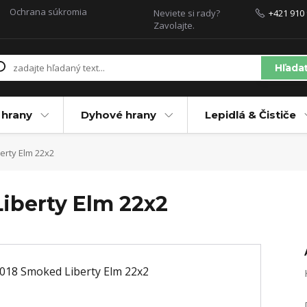
Ochrana súkromia
Neviete si rady?
+421 910 
Zavolajte.
Hľada
 hrany
Dyhové hrany
Lepidlá & Čističe
erty Elm 22x2
iberty Elm 22x2