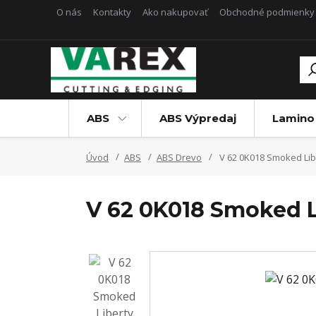
O nás
Kontakty
Ako nakupovať
Obchodné podmienky
ABS
ABS Výpredaj
Lamino
Úvod
ABS
ABS Drevo
V 62 0K018 Smoked Lib
V 62 0K018 Smoked L