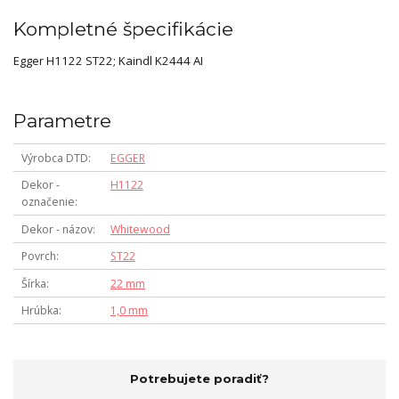
Kompletné špecifikácie
Egger H1122 ST22; Kaindl K2444 AI
Parametre
Výrobca DTD
EGGER
Dekor -
H1122
označenie
Dekor - názov
Whitewood
Povrch
ST22
Šírka
22 mm
Hrúbka
1,0 mm
Potrebujete poradiť?