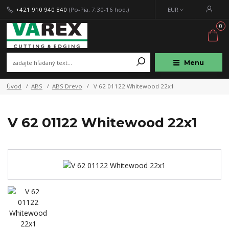
+421 910 940 840
(Po-Pia, 7.30-16 hod.)
EUR
0
Menu
Úvod
ABS
ABS Drevo
V 62 01122 Whitewood 22x1
V 62 01122 Whitewood 22x1