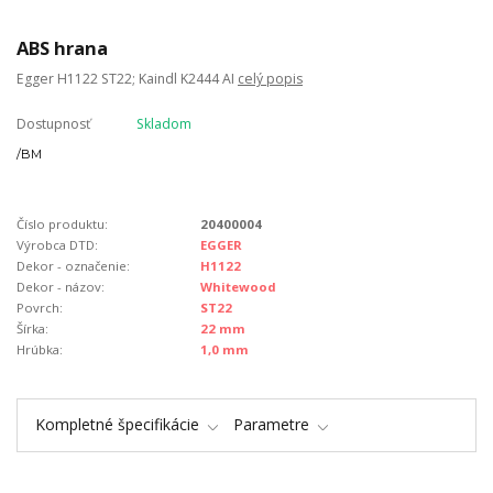
ABS hrana
Egger H1122 ST22; Kaindl K2444 AI
celý popis
Dostupnosť
Skladom
/
BM
Číslo produktu:
20400004
Výrobca DTD:
EGGER
Dekor - označenie:
H1122
Dekor - názov:
Whitewood
Povrch:
ST22
Šírka:
22 mm
Hrúbka:
1,0 mm
Kompletné špecifikácie
Parametre