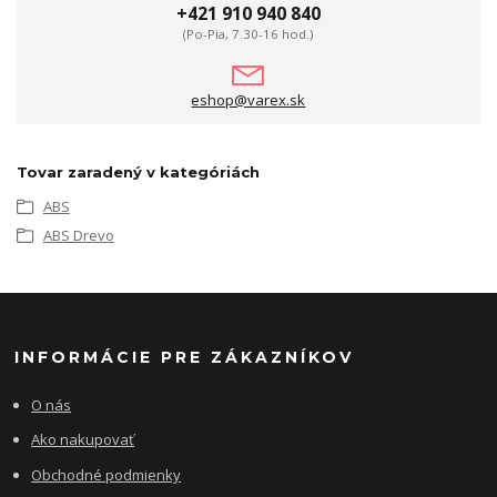
+421 910 940 840
(Po-Pia, 7.30-16 hod.)
eshop@varex.sk
Tovar zaradený v kategóriách
ABS
ABS Drevo
INFORMÁCIE PRE ZÁKAZNÍKOV
O nás
Ako nakupovať
Obchodné podmienky