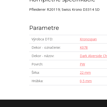
Pfleiderer R20119; Swiss Krono D3314 SD
Parametre
Výrobca DTD
Kronospan
Dekor - označenie
K078
Dekor - názov
Dark Alverside Ch
Povrch
PW
Šírka
22 mm
Hrúbka
0,5 mm