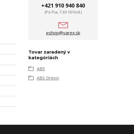
+421 910 940 840
(Po-Pia, 7.30-16 hod.)
eshop@varex.sk
Tovar zaradený v
kategóriách
ABS
ABS Drevo