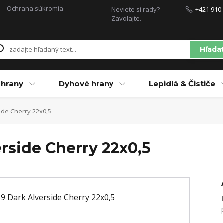
Ochrana súkromia
Neviete si rady?
+421 910 
Zavolajte.
Hľada
 hrany
Dyhové hrany
Lepidlá & Čističe
ide Cherry 22x0,5
rside Cherry 22x0,5