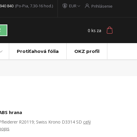
940 840
(Po-Pia, 7.30-16 hod.)
EUR
Prihlásenie
0
ks
za
ť
Protiťahová fólia
OKZ profil
ABS hrana
Pfleiderer R20119; Swiss Krono D3314 SD
celý
popis