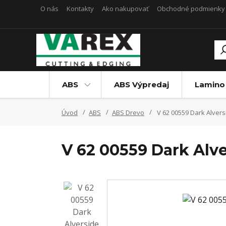
O nás
Kontakty
Ako nakupovať
Obchodné podmienky
ABS
ABS Výpredaj
Lamino
Úvod
ABS
ABS Drevo
V 62 00559 Dark Alvers
V 62 00559 Dark Alve