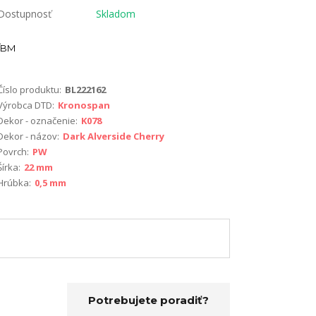
Dostupnosť
Skladom
BM
Číslo produktu:
BL222162
Výrobca DTD:
Kronospan
Dekor - označenie:
K078
Dekor - názov:
Dark Alverside Cherry
Povrch:
PW
Šírka:
22 mm
Hrúbka:
0,5 mm
Potrebujete poradiť?