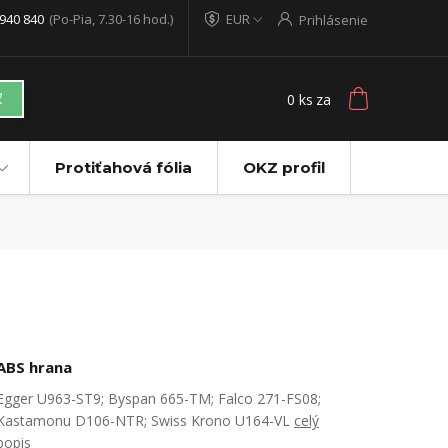
940 840
(Po-Pia, 7.30-16 hod.)
EUR
Prihlásenie
0
ks
za
ť
Protiťahová fólia
OKZ profil
ABS hrana
Egger U963-ST9; Byspan 665-TM; Falco 271-FS08;
Kastamonu D106-NTR; Swiss Krono U164-VL
celý
popis