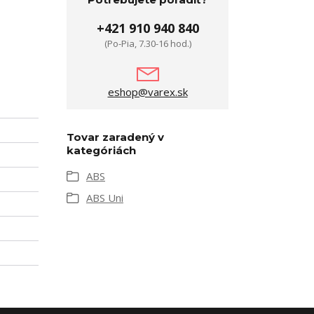
+421 910 940 840
(Po-Pia, 7.30-16 hod.)
eshop@varex.sk
Tovar zaradený v
kategóriách
ABS
ABS Uni