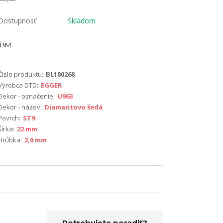
Dostupnosť
Skladom
BM
Číslo produktu:
BL180268
Výrobca DTD:
EGGER
Dekor - označenie:
U963
Dekor - názov:
Diamantovo šedá
Povrch:
ST9
Šírka:
22 mm
Hrúbka:
2,0 mm
Potrebujete poradiť?