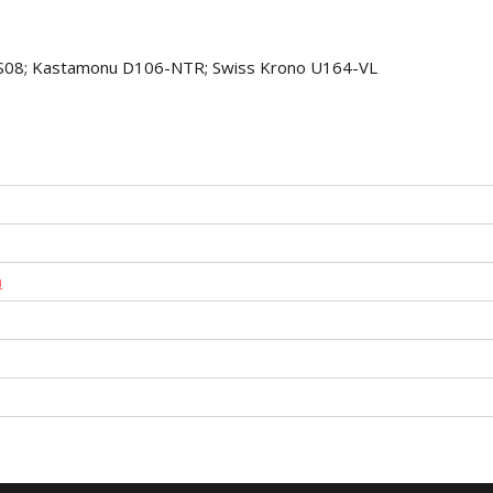
FS08; Kastamonu D106-NTR; Swiss Krono U164-VL
á