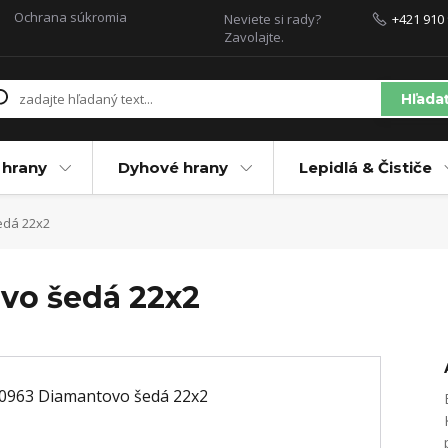
Ochrana súkromia
Neviete si rady?
+421 910 
Zavolajte.
Hľada
 hrany
Dyhové hrany
Lepidlá & Čističe
edá 22x2
vo šedá 22x2