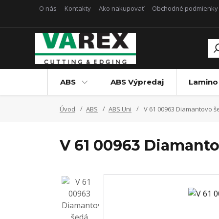
O nás
Kontakty
Ako nakupovať
Obchodné podmienky
ABS
ABS Výpredaj
Lamino
Úvod
ABS
ABS Uni
V 61 00963 Diamantovo š
V 61 00963 Diamanto