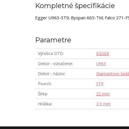
Kompletné špecifikácie
Egger U963-ST9; Byspan 665-TM; Falco 271-
Parametre
Výrobca DTD
EGGER
Dekor - označenie
U963
Dekor - názov
Diamantovo šed
Povrch
ST9
Šírka
22 mm
Hrúbka
2,0 mm