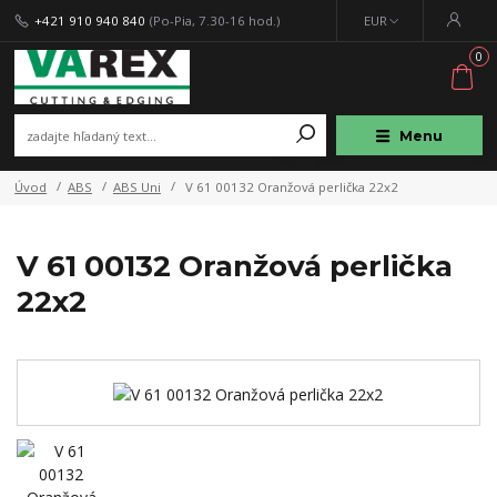
+421 910 940 840
(Po-Pia, 7.30-16 hod.)
EUR
0
Menu
Úvod
ABS
ABS Uni
V 61 00132 Oranžová perlička 22x2
V 61 00132 Oranžová perlička
22x2