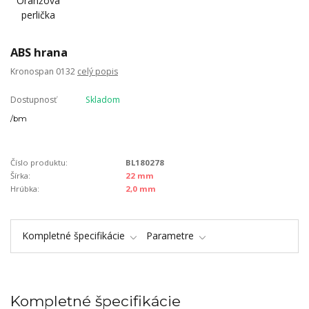
ABS hrana
Kronospan 0132
celý popis
Dostupnosť
Skladom
/
bm
Číslo produktu:
BL180278
Šírka:
22 mm
Hrúbka:
2,0 mm
Kompletné špecifikácie
Parametre
Kompletné špecifikácie