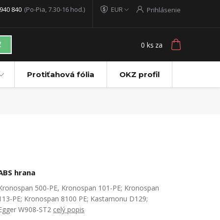
940 840
(Po-Pia, 7.30-16 hod.)
EUR
Prihlásenie
0
ks
za
ť
Protiťahová fólia
OKZ profil
ABS hrana
Kronospan 500-PE, Kronospan 101-PE; Kronospan
113-PE; Kronospan 8100 PE; Kastamonu D129;
Egger W908-ST2
celý popis