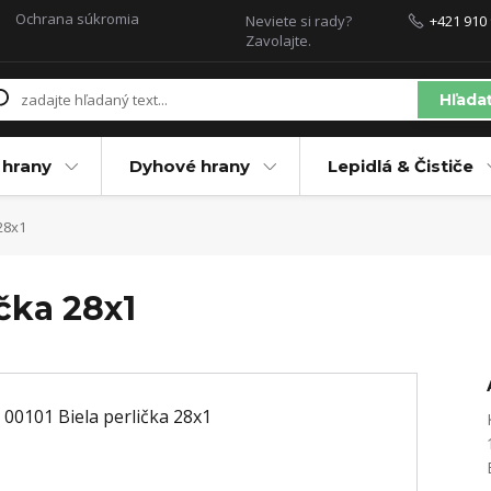
Ochrana súkromia
Neviete si rady?
+421 910 
Zavolajte.
Hľada
 hrany
Dyhové hrany
Lepidlá & Čističe
28x1
ička 28x1