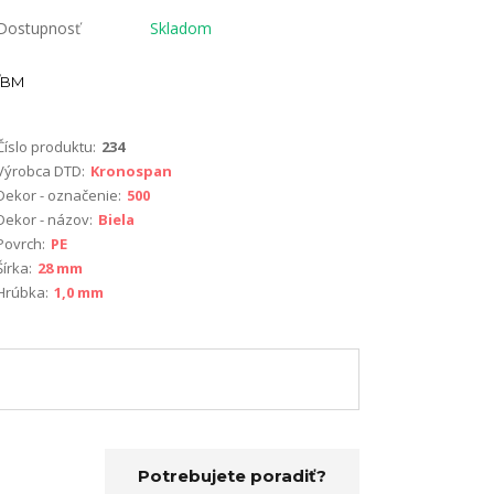
Dostupnosť
Skladom
BM
Číslo produktu:
234
Výrobca DTD:
Kronospan
Dekor - označenie:
500
Dekor - názov:
Biela
Povrch:
PE
Šírka:
28 mm
Hrúbka:
1,0 mm
Potrebujete poradiť?