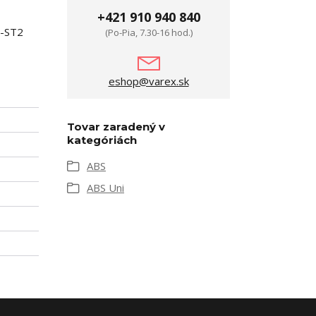
+421 910 940 840
8-ST2
(Po-Pia, 7.30-16 hod.)
eshop@varex.sk
Tovar zaradený v
kategóriách
ABS
ABS Uni