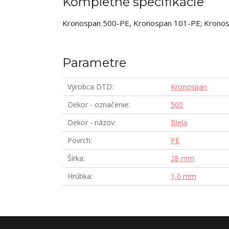
Kompletné špecifikácie
Kronospan 500-PE, Kronospan 101-PE; Krono
Parametre
Výrobca DTD
Kronospan
Dekor - označenie
500
Dekor - názov
Biela
Povrch
PE
Šírka
28 mm
Hrúbka
1,0 mm