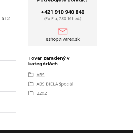
+421 910 940 840
8-ST2
(Po-Pia, 7.30-16 hod.)
eshop@varex.sk
Tovar zaradený v
kategóriách
ABS
ABS BIELA špeciál
22x2