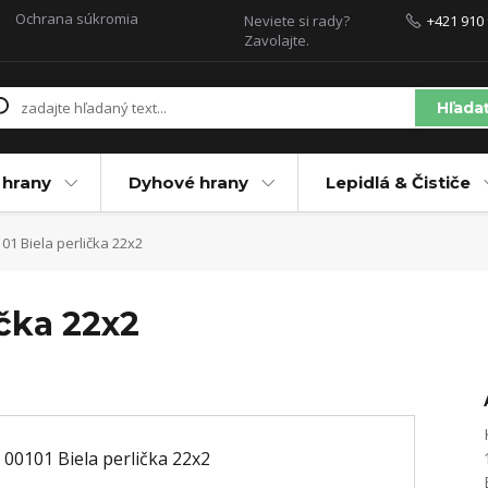
Ochrana súkromia
Neviete si rady?
+421 910 
Zavolajte.
Hľada
 hrany
Dyhové hrany
Lepidlá & Čističe
01 Biela perlička 22x2
ička 22x2