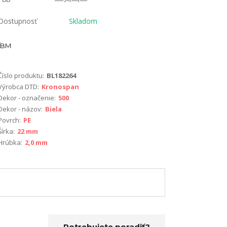
Dostupnosť
Skladom
BM
Číslo produktu:
BL182264
Výrobca DTD:
Kronospan
Dekor - označenie:
500
Dekor - názov:
Biela
Povrch:
PE
Šírka:
22 mm
Hrúbka:
2,0 mm
Potrebujete poradiť?