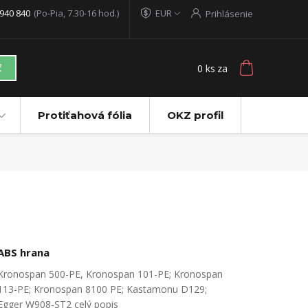
940 840
(Po-Pia, 7.30-16 hod.)
EUR
Prihlásenie
0
ks
za
ť
Protiťahová fólia
OKZ profil
ABS hrana
Kronospan 500-PE, Kronospan 101-PE; Kronospan
113-PE; Kronospan 8100 PE; Kastamonu D129;
Egger W908-ST2
celý popis