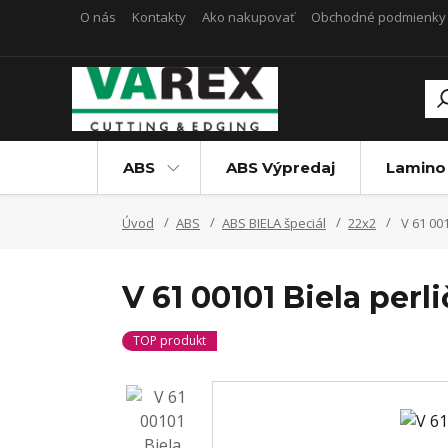
O nás
Kontakty
Ako nakupovať
Obchodné podmienky
ABS
ABS Výpredaj
Lamino
Úvod
ABS
ABS BIELA špeciál
22x2
V 61 001
V 61 00101 Biela perl
TOP produkt