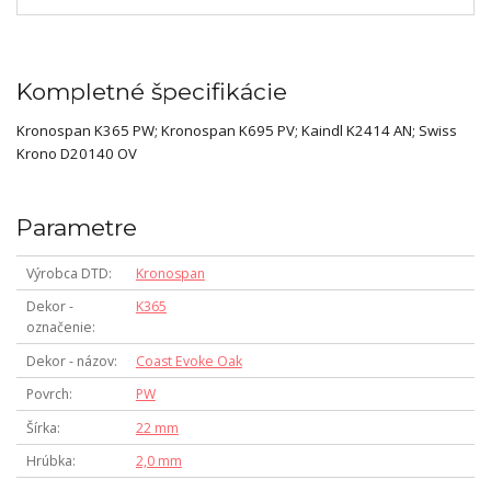
Kompletné špecifikácie
Kronospan K365 PW; Kronospan K695 PV; Kaindl K2414 AN; Swiss
Krono D20140 OV
Parametre
Výrobca DTD
Kronospan
Dekor -
K365
označenie
Dekor - názov
Coast Evoke Oak
Povrch
PW
Šírka
22 mm
Hrúbka
2,0 mm