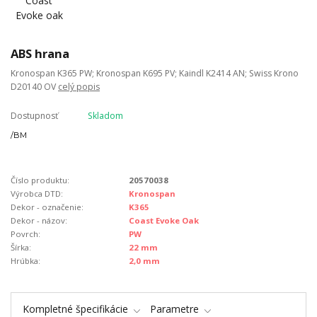
ABS hrana
Kronospan K365 PW; Kronospan K695 PV; Kaindl K2414 AN; Swiss Krono
D20140 OV
celý popis
Dostupnosť
Skladom
/
BM
Číslo produktu:
20570038
Výrobca DTD:
Kronospan
Dekor - označenie:
K365
Dekor - názov:
Coast Evoke Oak
Povrch:
PW
Šírka:
22 mm
Hrúbka:
2,0 mm
Kompletné špecifikácie
Parametre