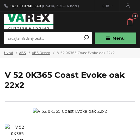
+421 910 940 840
(Po-Pia, 7.30-16 hod.)
EUR
0
Menu
Úvod
ABS
ABS Drevo
V 52 0K365 Coast Evoke oak 22x2
V 52 0K365 Coast Evoke oak
22x2