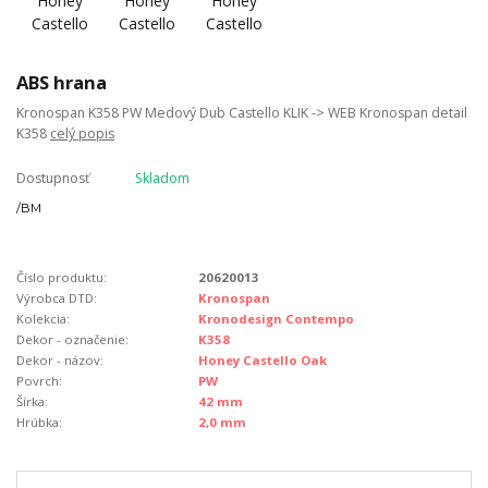
ABS hrana
Kronospan K358 PW Medový Dub Castello KLIK -> WEB Kronospan detail
K358
celý popis
Dostupnosť
Skladom
/
BM
Číslo produktu:
20620013
Výrobca DTD:
Kronospan
Kolekcia:
Kronodesign Contempo
Dekor - označenie:
K358
Dekor - názov:
Honey Castello Oak
Povrch:
PW
Šírka:
42 mm
Hrúbka:
2,0 mm