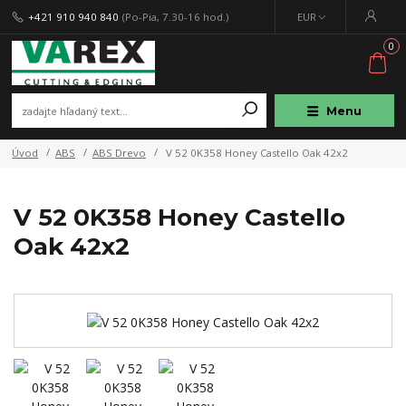
+421 910 940 840
(Po-Pia, 7.30-16 hod.)
EUR
0
Menu
Úvod
ABS
ABS Drevo
V 52 0K358 Honey Castello Oak 42x2
V 52 0K358 Honey Castello
Oak 42x2