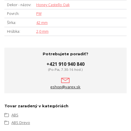
Dekor - názov
Honey Castello Oak
Povrch
PW
Šírka
42 mm
Hrúbka
2,0 mm
Potrebujete poradiť?
+421 910 940 840
(Po-Pia, 7.30-16 hod.)
eshop@varex.sk
Tovar zaradený v kategóriách
ABS
ABS Drevo