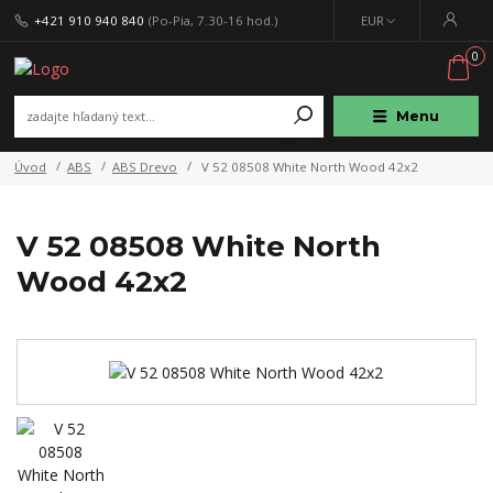
+421 910 940 840
(Po-Pia, 7.30-16 hod.)
EUR
0
Menu
Úvod
ABS
ABS Drevo
V 52 08508 White North Wood 42x2
V 52 08508 White North
Wood 42x2