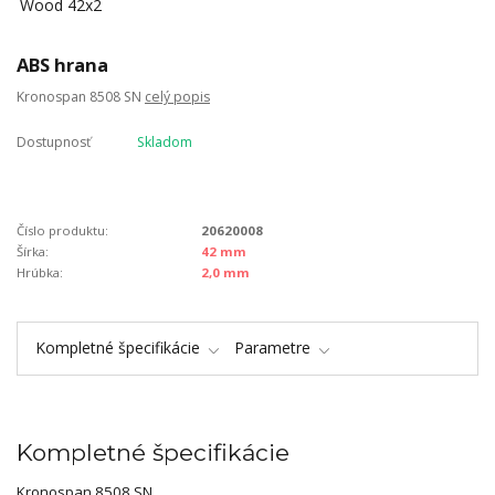
ABS hrana
Kronospan 8508 SN
celý popis
Dostupnosť
Skladom
Číslo produktu:
20620008
Šírka:
42 mm
Hrúbka:
2,0 mm
Kompletné špecifikácie
Parametre
Kompletné špecifikácie
Kronospan 8508 SN