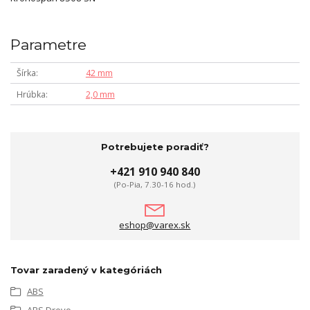
Parametre
Šírka
42 mm
Hrúbka
2,0 mm
Potrebujete poradiť?
+421 910 940 840
(Po-Pia, 7.30-16 hod.)
eshop@varex.sk
Tovar zaradený v kategóriách
ABS
ABS Drevo