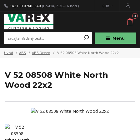
+421 910 940 840
(Po-Pia, 7.30-16 hod.)
EUR
0
Menu
Úvod
ABS
ABS Drevo
V 52 08508 White North Wood 22x2
V 52 08508 White North
Wood 22x2