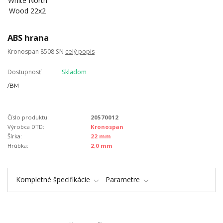
ABS hrana
Kronospan 8508 SN
celý popis
Dostupnosť
Skladom
/
BM
Číslo produktu:
20570012
Výrobca DTD:
Kronospan
Šírka:
22 mm
Hrúbka:
2,0 mm
Kompletné špecifikácie
Parametre