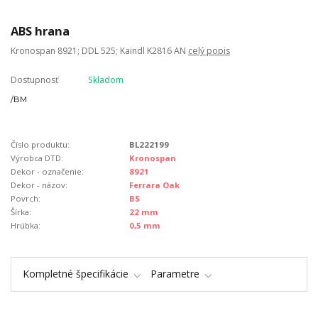
ABS hrana
Kronospan 8921; DDL 525; Kaindl K2816 AN
celý popis
Dostupnosť
Skladom
/
BM
Číslo produktu:
BL222199
Výrobca DTD:
Kronospan
Dekor - označenie:
8921
Dekor - názov:
Ferrara Oak
Povrch:
BS
Šírka:
22 mm
Hrúbka:
0,5 mm
Kompletné špecifikácie
Parametre