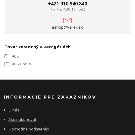
+421 910 940 840
(Po-Pia, 7.30-16 hod.)
eshop@varex.sk
Tovar zaradený v kategóriách
ABS
ABS Drevo
INFORMÁCIE PRE ZÁKAZNÍKOV
O nás
Ako nakupovať
Obchodné podmienky