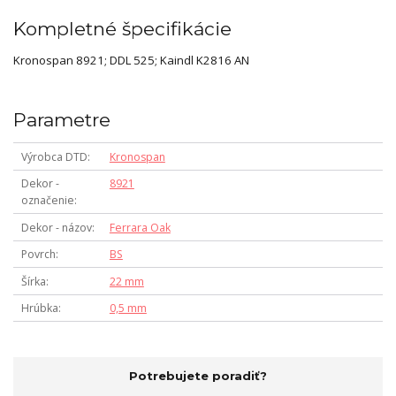
Kompletné špecifikácie
Kronospan 8921; DDL 525; Kaindl K2816 AN
Parametre
Výrobca DTD
Kronospan
Dekor -
8921
označenie
Dekor - názov
Ferrara Oak
Povrch
BS
Šírka
22 mm
Hrúbka
0,5 mm
Potrebujete poradiť?