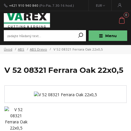
+421 910 940 840
(Po-Pia, 7.30-16 hod.)
EUR
0
Menu
Úvod
ABS
ABS Drevo
V 52 08321 Ferrara Oak 22x0,5
V 52 08321 Ferrara Oak 22x0,5