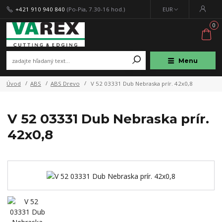
+421 910 940 840
(Po-Pia, 7.30-16 hod.)
EUR
0
Menu
Úvod
ABS
ABS Drevo
V 52 03331 Dub Nebraska prír. 42x0,8
V 52 03331 Dub Nebraska prír.
42x0,8