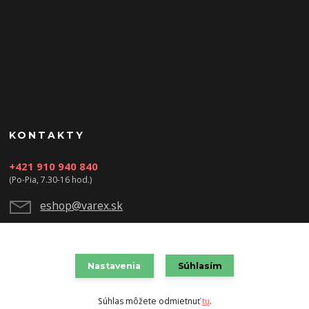
KONTAKTY
+421 910 940 840
(Po-Pia, 7.30-16 hod.)
eshop@varex.sk
Nastavenia
Súhlasím
VAREX SLOVAKIA s.r.o. 2021
Súhlas môžete odmietnuť
tu
.
Vytvorené na
Eshop-rychlo.sk