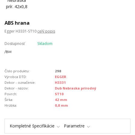
ABS hrana
Egger H3331-ST10
celý popis
Dostupnosť
Skladom
/
BM
Číslo produktu:
298
Výrobca DTD:
EGGER
Dekor - označenie:
H3331
Dekor - názov:
Dub Nebraska prírodný
Povrch:
ST10
Šírka:
42 mm
Hrúbka:
0,8 mm
Kompletné špecifikácie
Parametre