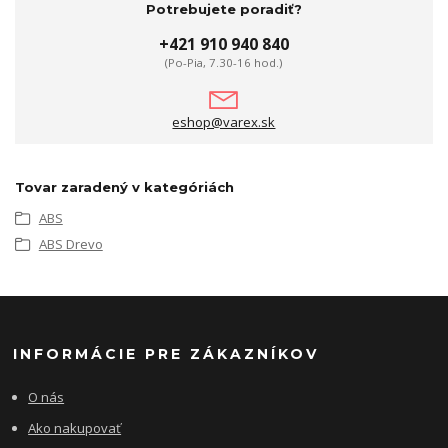
Potrebujete poradiť?
+421 910 940 840
(Po-Pia, 7.30-16 hod.)
eshop@varex.sk
Tovar zaradený v kategóriách
ABS
ABS Drevo
INFORMÁCIE PRE ZÁKAZNÍKOV
O nás
Ako nakupovať