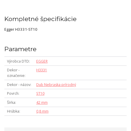
Kompletné špecifikácie
Egger H3331-ST10
Parametre
Výrobca DTD
EGGER
Dekor -
H3331
označenie
Dekor - názov
Dub Nebraska prírodný
Povrch
ST10
Šírka
42 mm
Hrúbka
0,8 mm