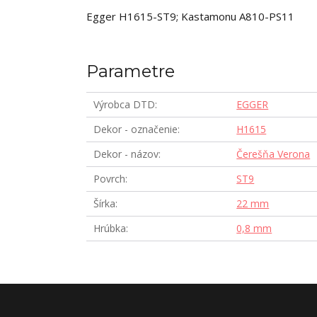
Egger H1615-ST9; Kastamonu A810-PS11
Parametre
Výrobca DTD
EGGER
Dekor - označenie
H1615
Dekor - názov
Čerešňa Verona
Povrch
ST9
Šírka
22 mm
Hrúbka
0,8 mm