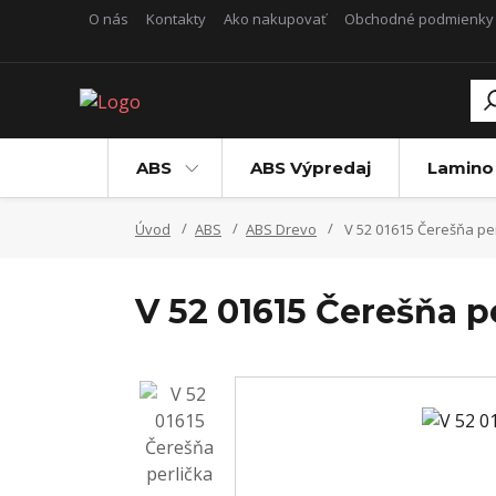
O nás
Kontakty
Ako nakupovať
Obchodné podmienky
ABS
ABS Výpredaj
Lamino
Úvod
ABS
ABS Drevo
V 52 01615 Čerešňa per
V 52 01615 Čerešňa p