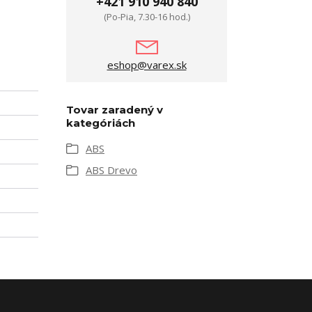
+421 910 940 840
(Po-Pia, 7.30-16 hod.)
eshop@varex.sk
Tovar zaradený v
kategóriách
ABS
ABS Drevo