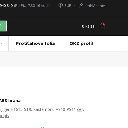
940 840
(Po-Pia, 7.30-16 hod.)
EUR
Prihlásenie
0
ks
za
ť
Protiťahová fólia
OKZ profil
ABS hrana
Egger H1615-ST9; Kastamonu A810-PS11
celý
popis