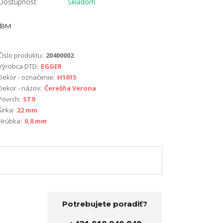
Dostupnosť
Skladom
BM
Číslo produktu:
20400002
Výrobca DTD:
EGGER
Dekor - označenie:
H1615
Dekor - názov:
Čerešňa Verona
Povrch:
ST9
Šírka:
22 mm
Hrúbka:
0,8 mm
Potrebujete poradiť?