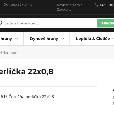
Ochrana súkromia
Neviete si rady?
+421 910 
Zavolajte.
Hľada
 hrany
Dyhové hrany
Lepidlá & Čističe
lička 22x0,8
erlička 22x0,8