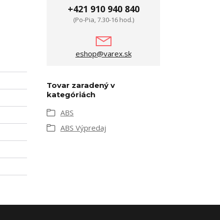
+421 910 940 840
(Po-Pia, 7.30-16 hod.)
eshop@varex.sk
Tovar zaradený v
kategóriách
ABS
ABS Výpredaj