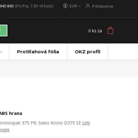
940 840
(Po-Pia, 7.30-16 hod.)
EUR
Prihlásenie
0
ks
za
ť
Protiťahová fólia
OKZ profil
ABS hrana
Kronospan 375 PR; Swiss Krono D375 SE
celý
popis