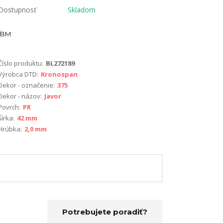
Dostupnosť
Skladom
BM
Číslo produktu:
BL272189
Výrobca DTD:
Kronospan
Dekor - označenie:
375
Dekor - názov:
Javor
Povrch:
PR
Šírka:
42 mm
Hrúbka:
2,0 mm
Potrebujete poradiť?