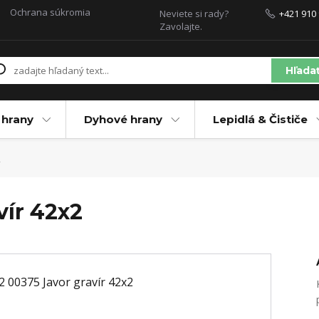
Ochrana súkromia
Neviete si rady?
+421 910 
Zavolajte.
Hľada
 hrany
Dyhové hrany
Lepidlá & Čističe
2
vír 42x2