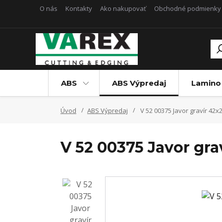
O nás
Kontakty
Ako nakupovať
Obchodné podmienky
ABS
ABS Výpredaj
Lamino
Úvod
ABS Výpredaj
V 52 00375 Javor gravír 42x
V 52 00375 Javor gra