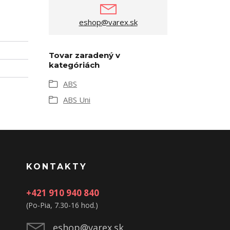
eshop@varex.sk
Tovar zaradený v
kategóriách
ABS
ABS Uni
KONTAKTY
+421 910 940 840
(Po-Pia, 7.30-16 hod.)
eshop@varex.sk