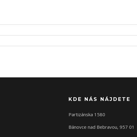
KDE NÁS NÁJDETE
Partizánska 1580
Bánovce nad Bebravou, 957 01