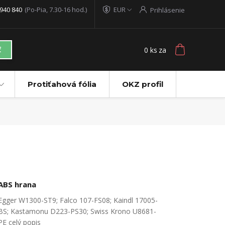
940 840
(Po-Pia, 7.30-16 hod.)
EUR
Prihlásenie
0
ks
za
ť
Protiťahová fólia
OKZ profil
ABS hrana
Egger W1300-ST9; Falco 107-FS08; Kaindl 17005-
BS; Kastamonu D223-PS30; Swiss Krono U8681-
PE
celý popis