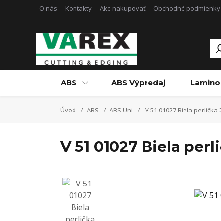
O nás
Kontakty
Ako nakupovať
Obchodné podmienky
ABS
ABS Výpredaj
Lamino
Úvod
ABS
ABS Uni
V 51 01027 Biela perlička 
V 51 01027 Biela perl