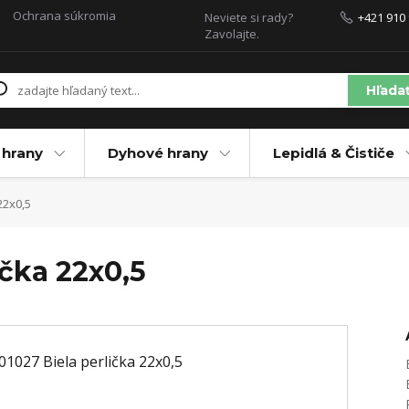
Ochrana súkromia
Neviete si rady?
+421 910 
Zavolajte.
Hľada
 hrany
Dyhové hrany
Lepidlá & Čističe
22x0,5
ička 22x0,5