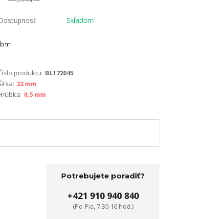
Dostupnosť
Skladom
bm
Číslo produktu:
BL172045
Šírka:
22 mm
Hrúbka:
0,5 mm
Potrebujete poradiť?
+421 910 940 840
(Po-Pia, 7.30-16 hod.)