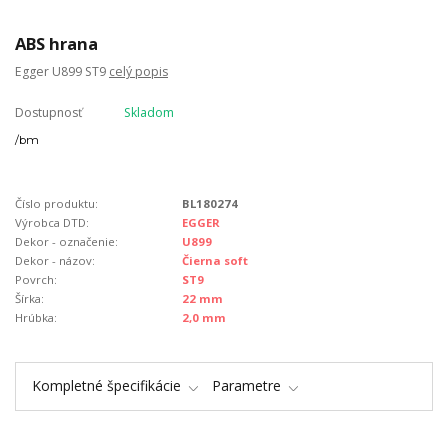
ABS hrana
Egger U899 ST9
celý popis
Dostupnosť
Skladom
/
bm
Číslo produktu:
BL180274
Výrobca DTD:
EGGER
Dekor - označenie:
U899
Dekor - názov:
Čierna soft
Povrch:
ST9
Šírka:
22 mm
Hrúbka:
2,0 mm
Kompletné špecifikácie
Parametre