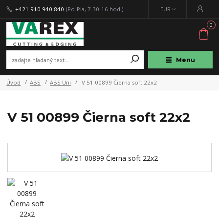
+421 910 940 840
(Po-Pia, 7.30-16 hod.)
EUR
0
Menu
Úvod
ABS
ABS Uni
V 51 00899 Čierna soft 22x2
V 51 00899 Čierna soft 22x2