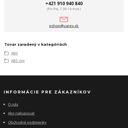
+421 910 940 840
(Po-Pia, 7.30-16 hod.)
eshop@varex.sk
Tovar zaradený v kategóriách
ABS
ABS Uni
INFORMÁCIE PRE ZÁKAZNÍKOV
O nás
Ako nakupovať
Obchodné podmienky