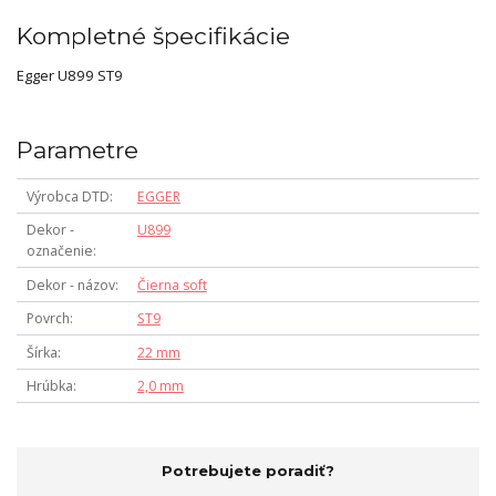
Kompletné špecifikácie
Egger U899 ST9
Parametre
Výrobca DTD
EGGER
Dekor -
U899
označenie
Dekor - názov
Čierna soft
Povrch
ST9
Šírka
22 mm
Hrúbka
2,0 mm
Potrebujete poradiť?