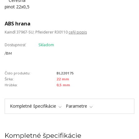
ABS hrana
Kaindl 37967-SU; Pfleiderer R30110
celý popis
Dostupnosť
Skladom
/
BM
Číslo produktu:
BL220175
Šírka:
22 mm
Hrúbka:
0,5 mm
Kompletné špecifikácie
Parametre
Kompletné špecifikácie