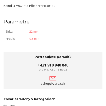
Kaindl 37967-SU; Pfleiderer R30110
Parametre
Šírka
22 mm
Hrúbka
0,5 mm
Potrebujete poradiť?
+421 910 940 840
(Po-Pia, 7.30-16 hod.)
eshop@varex.sk
Tovar zaradený v kategóriách