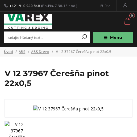
+421 910 940 840
(Po-Pia, 7.30-16 hod.)
EUR
0
Menu
Úvod
ABS
ABS Drevo
V 12 37967 Čerešňa pinot 22x0,5
V 12 37967 Čerešňa pinot
22x0,5