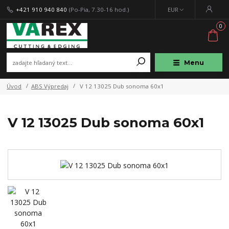
+421 910 940 840
(Po-Pia, 7.30-16 hod.)
EUR
0
Menu
Úvod
ABS Výpredaj
V 12 13025 Dub sonoma 60x1
V 12 13025 Dub sonoma 60x1