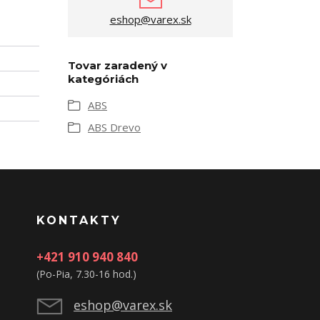
eshop@varex.sk
Tovar zaradený v
kategóriách
ABS
ABS Drevo
KONTAKTY
+421 910 940 840
(Po-Pia, 7.30-16 hod.)
eshop@varex.sk