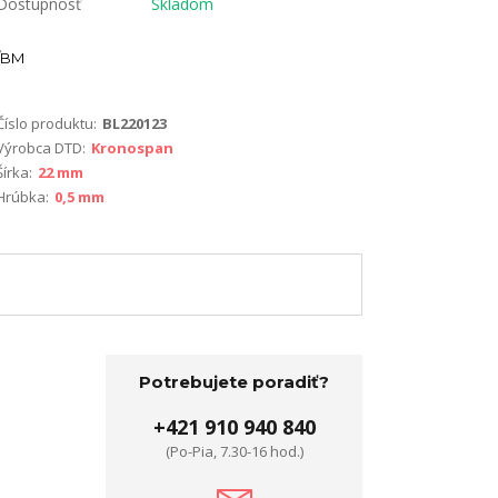
Dostupnosť
Skladom
BM
Číslo produktu:
BL220123
Výrobca DTD:
Kronospan
Šírka:
22 mm
Hrúbka:
0,5 mm
Potrebujete poradiť?
+421 910 940 840
(Po-Pia, 7.30-16 hod.)