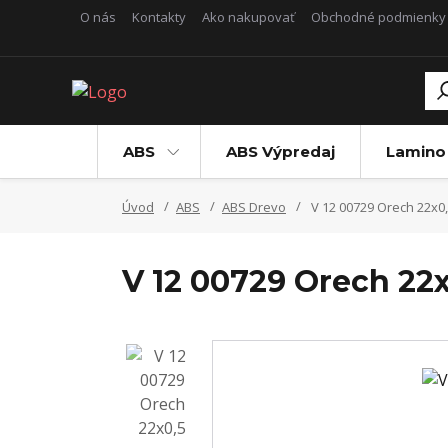
O nás
Kontakty
Ako nakupovať
Obchodné podmienky
ABS
ABS Výpredaj
Lamino
Úvod
ABS
ABS Drevo
V 12 00729 Orech 22x0
V 12 00729 Orech 22