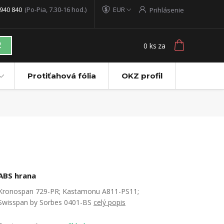
940 840
(Po-Pia, 7.30-16 hod.)
EUR
Prihlásenie
0
ks
za
ť
Protiťahová fólia
OKZ profil
ABS hrana
Kronospan 729-PR; Kastamonu A811-PS11;
Swisspan by Sorbes 0401-BS
celý popis