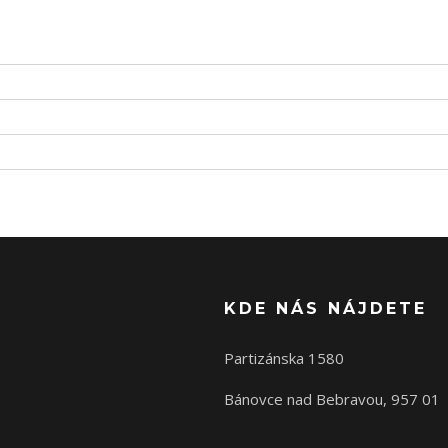
KDE NÁS NÁJDETE
Partizánska 1580
Bánovce nad Bebravou, 957 01