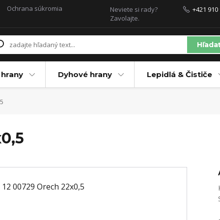
Ochrana súkromia
Neviete si rady?
+421 910 
Zavolajte.
Hľada
 hrany
Dyhové hrany
Lepidlá & Čističe
,5
x0,5