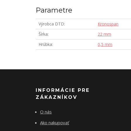
Parametre
Výrobca DTD
Kronospan
Šírka
22 mm
Hrúbka
0,5 mm
INFORMÁCIE PRE
ZÁKAZNÍKOV
O nás
Ako nakupovať