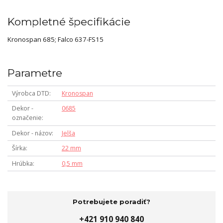
Kompletné špecifikácie
Kronospan 685; Falco 637-FS15
Parametre
Výrobca DTD
Kronospan
Dekor -
0685
označenie
Dekor - názov
Jelša
Šírka
22 mm
Hrúbka
0,5 mm
Potrebujete poradiť?
+421 910 940 840