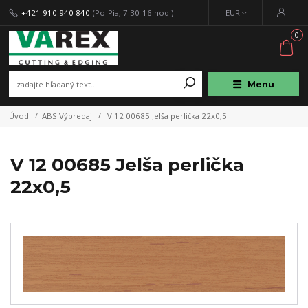
+421 910 940 840
(Po-Pia, 7.30-16 hod.)
EUR
0
Menu
Úvod
ABS Výpredaj
V 12 00685 Jelša perlička 22x0,5
V 12 00685 Jelša perlička
22x0,5