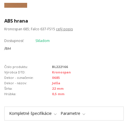
ABS hrana
Kronospan 685; Falco 637-FS15
celý popis
Dostupnosť
Skladom
/
BM
Číslo produktu:
BL222166
Výrobca DTD:
Kronospan
Dekor - označenie:
0685
Dekor - názov:
Jelša
Šírka:
22 mm
Hrúbka:
0,5 mm
Kompletné špecifikácie
Parametre