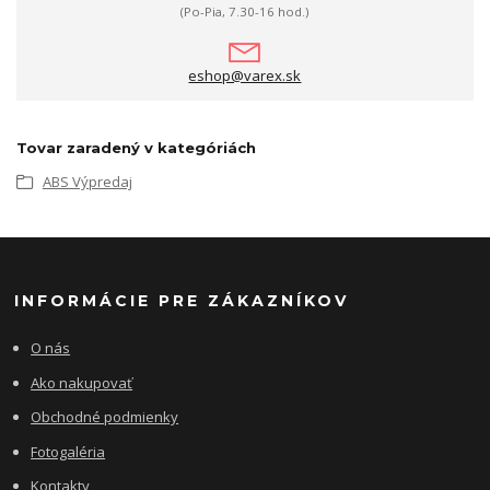
(Po-Pia, 7.30-16 hod.)
eshop@varex.sk
Tovar zaradený v kategóriách
ABS Výpredaj
INFORMÁCIE PRE ZÁKAZNÍKOV
O nás
Ako nakupovať
Obchodné podmienky
Fotogaléria
Kontakty